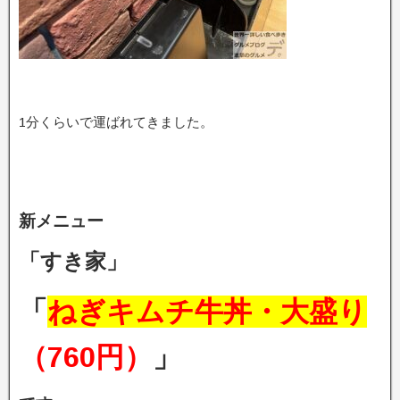
1分くらいで運ばれてきました。
新メニュー
「すき家」
「
ねぎキムチ牛丼・大盛り
（760円）
」