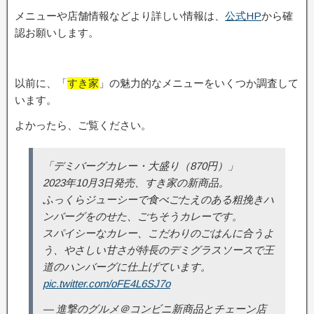
メニューや店舗情報などより詳しい情報は、
公式HP
から確
認お願いします。
以前に、「
すき家
」の魅力的なメニューをいくつか調査して
います。
よかったら、ご覧ください。
「デミバーグカレー・大盛り（870円）」
2023年10月3日発売、すき家の新商品。
ふっくらジューシーで食べごたえのある粗挽きハ
ンバーグをのせた、ごちそうカレーです。
スパイシーなカレー、こだわりのごはんに合うよ
う、やさしい甘さが特長のデミグラスソースで王
道のハンバーグに仕上げています。
pic.twitter.com/oFE4L6SJ7o
— 進撃のグルメ＠コンビニ新商品とチェーン店