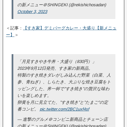
の新メニュー＠SHINGEKI (@rekishichosadan)
October 3, 2023
＜記事：
【すき家】デミバーグカレー・大盛り【新メニュ
ー】
＞
「月見すきやき牛丼・大盛り（830円）」
2023年9月12日発売、すき家の新商品。
特製のすき焼きダレがしみ込んだ野菜（白菜、人
参、青ねぎ）、しらたき、大ぶりな焼き豆腐をト
ッピングした、丼一杯で”すき焼き”の贅沢な味わ
いを楽しめます。
卵黄を月に見立てた、”すき焼き”と”たまご”の定
番コンビ。
pic.twitter.com/2BC1uxf4sf
— 進撃のグルメ＠コンビニ新商品とチェーン店
の新メニュー＠SHINGEKI (@rekishichosadan)