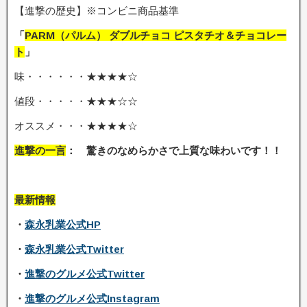
【進撃の歴史】※コンビニ商品基準
「
PARM（パルム） ダブルチョコ ピスタチオ＆チョコレー
ト
」
味・・・・・・★★★★☆
値段・・・・・★★★☆☆
オススメ・・・★★★★☆
進撃の一言
： 驚きのなめらかさで上質な味わいです
！！
最新情報
・
森永乳業公式HP
・
森永乳業公式Twitter
・
進撃のグルメ公式Twitter
・
進撃のグルメ公式Instagram