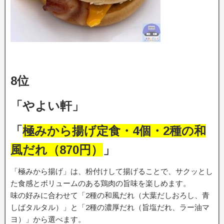
8位
「やよい軒」
「
極みから揚げ定食・4個・2種の和
風だれ（870円）
」
「極みから揚げ」は、粉付けして揚げることで、サクッとし
た食感とボリュームのある鶏肉の旨味を楽しめます。
味の好みに合わせて「2種の和風だれ（大葉だしおろし、青
しばタルタル）」と「2種の濃厚だれ（旨塩だれ、ラー油マ
ヨ）」から選べます。