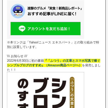
※本リンクは「Yahoo!ニュース エキスパート」との取り組みで特
別に設置しています。
\\\ お知らせ ///
2022年6月30日に初の書籍
『「ふつう」の文章とスマホ写真で稼ぐ
シンプルブログのすすめ』（Amazon商品ページへ）
を発売しまし
た！！