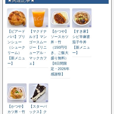
★関連記事★
【ビアード
【マクドナ
【かつや】
【すき家】
パパ】プリ
ルド】マン
ソースカツ
シビ辛麻婆
ンシュー
ゴースムー
丼・竹
茄子牛丼
（シューク
ジー【リニ
（150円引
【新メニュ
リーム）
ューアル・
き、ご飯大
ー】
【新メニュ
マックカフ
盛り無料）
ー】
ェ】
【8日間限
定・2026年
感謝祭】
【かつや】
【スターバ
カツ丼・竹
ックス】ク