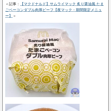
＜記事：
【マクドナルド】サムライマック 炙り醤油風 たま
ごベーコンダブル肉厚ビーフ【夜マック・期間限定メニュ
ー】
＞