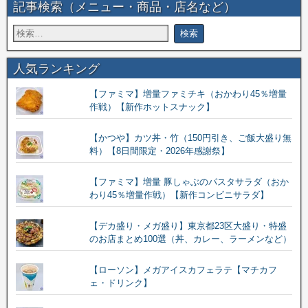
記事検索（メニュー・商品・店名など）
人気ランキング
【ファミマ】増量ファミチキ（おかわり45％増量
作戦）【新作ホットスナック】
【かつや】カツ丼・竹（150円引き、ご飯大盛り無
料）【8日間限定・2026年感謝祭】
【ファミマ】増量 豚しゃぶのパスタサラダ（おか
わり45％増量作戦）【新作コンビニサラダ】
【デカ盛り・メガ盛り】東京都23区大盛り・特盛
のお店まとめ100選（丼、カレー、ラーメンなど）
【ローソン】メガアイスカフェラテ【マチカフ
ェ・ドリンク】