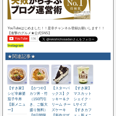
YouTubeはじめました！！是非チャンネル登録お願いします！！
【進撃のグルメ★公式SNS】
Instagram
★関連記事★
【すき家】
【かつや】
【スターバ
【すき家】
シビ辛麻婆
カツ丼・竹
ックス】ク
マスカット
茄子牛丼
（150円引
ッキー＆ク
シェイク・
【新メニュ
き、ご飯大
リーム チー
Lサイズ
ー】
盛り無料）
ズケーキ
【すきカフ
【8日間限
【新作デザ
ェ・新メニ