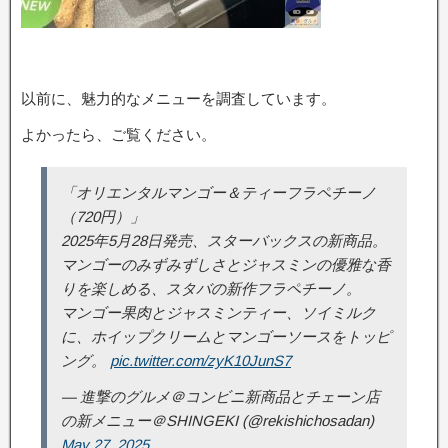
以前に、魅力的なメニューを調査しています。
よかったら、ご覧ください。
「オリエンタルマンゴー＆ティーフラペチーノ
（720円）」
2025年5月28日発売、スターバックスの新商品。
マンゴーのみずみずしさとジャスミンの優雅な香
りを楽しめる、スタバの新作フラペチーノ。
マンゴー果肉とジャスミンティー、ソイミルク
に、ホイップクリームとマンゴーソースをトッピ
ング。
pic.twitter.com/zyK10JunS7
— 進撃のグルメ＠コンビニ新商品とチェーン店
の新メニュー＠SHINGEKI (@rekishichosadan)
May 27, 2025