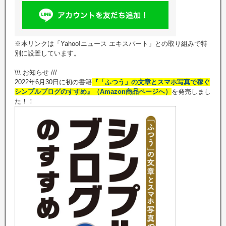
※本リンクは「Yahoo!ニュース エキスパート」との取り組みで特
別に設置しています。
\\\ お知らせ ///
2022年6月30日に初の書籍
『「ふつう」の文章とスマホ写真で稼ぐ
シンプルブログのすすめ』（Amazon商品ページへ）
を発売しまし
た！！