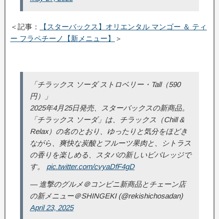
＜記事：
【スターバックス】オリエンタル マンゴー ＆ ティ
ー フラペチーノ【新メニュー】
＞
「チラックス ソーダ ストロベリー・Tall（590
円）」
2025年4月25日発売、スターバックスの新商品。
「チラックス ソーダ」は、チラックス（Chill &
Relax）の名のとおり、ゆったりと気分をほどき
ながら、爽快な炭酸とフルーツ果肉と、シトラス
の香りを楽しめる、スタバの新しいビバレッジで
す。
pic.twitter.com/cvyaDfF4gD
— 進撃のグルメ＠コンビニ新商品とチェーン店
の新メニュー＠SHINGEKI (@rekishichosadan)
April 23, 2025