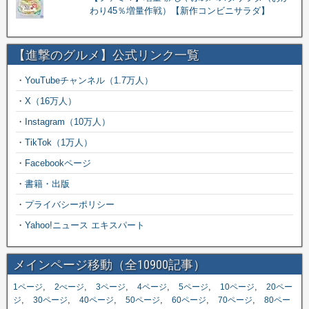
わり45％増量作戦）【新作コンビニサラダ】
【進撃のグルメ】公式リンク一覧
・
YouTubeチャンネル（1.7万人）
・
X（16万人）
・
Instagram（10万人）
・
TikTok（1万人）
・
Facebookページ
・
書籍・出版
・
プライバシーポリシー
・
Yahoo!ニュース エキスパート
メインページ移動（全10900記事）
,
,
,
,
,
,
1ページ
2ぺージ
3ページ
4ページ
5ページ
10ページ
20ペー
,
,
,
,
,
,
ジ
30ページ
40ページ
50ページ
60ページ
70ページ
80ペー