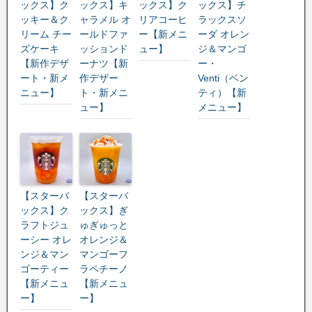
ックス】ク
ックス】キ
ックス】ク
ックス】チ
ッキー＆ク
ャラメル オ
リアコーヒ
ラックスソ
リーム チー
ールドファ
ー【新メニ
ーダ オレン
ズケーキ
ッションド
ュー】
ジ＆マンゴ
【新作デザ
ーナツ【新
ー・
ート・新メ
作デザー
Venti（ベン
ニュー】
ト・新メニ
ティ）【新
ュー】
メニュー】
【スターバ
【スターバ
ックス】ク
ックス】ぎ
ラフトジュ
ゅぎゅっと
ーシー オレ
オレンジ＆
ンジ＆マン
マンゴーフ
ゴーティー
ラペチーノ
【新メニュ
【新メニュ
ー】
ー】