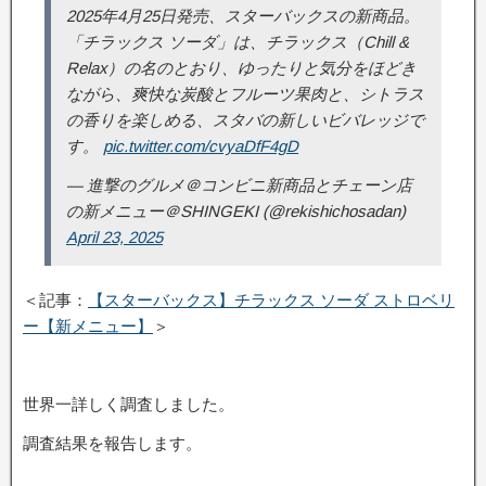
2025年4月25日発売、スターバックスの新商品。
「チラックス ソーダ」は、チラックス（Chill &
Relax）の名のとおり、ゆったりと気分をほどき
ながら、爽快な炭酸とフルーツ果肉と、シトラス
の香りを楽しめる、スタバの新しいビバレッジで
す。
pic.twitter.com/cvyaDfF4gD
— 進撃のグルメ＠コンビニ新商品とチェーン店
の新メニュー＠SHINGEKI (@rekishichosadan)
April 23, 2025
＜記事：
【スターバックス】チラックス ソーダ ストロベリ
ー【新メニュー】
＞
世界一詳しく調査しました。
調査結果を報告します。