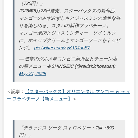
（720円）」
2025年5月28日発売、スターバックスの新商品。
マンゴーのみずみずしさとジャスミンの優雅な香
りを楽しめる、スタバの新作フラペチーノ。
マンゴー果肉とジャスミンティー、ソイミルク
に、ホイップクリームとマンゴーソースをトッピ
ング。
pic.twitter.com/zyK10JunS7
— 進撃のグルメ＠コンビニ新商品とチェーン店
の新メニュー＠SHINGEKI (@rekishichosadan)
May 27, 2025
＜記事：
【スターバックス】オリエンタル マンゴー ＆ ティ
ー フラペチーノ【新メニュー】
＞
「チラックス ソーダ ストロベリー・Tall（590
円）」