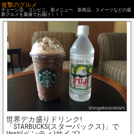
進撃のグルメ
チェーン店、コンビニ、新メニュー、新商品、スイーツなどの最
新グルメを最速でお届け！！！
世界デカ盛りドリンク!
「STARBUCKS(スターバックス)」で
Venti(ベンティ)サイズ!