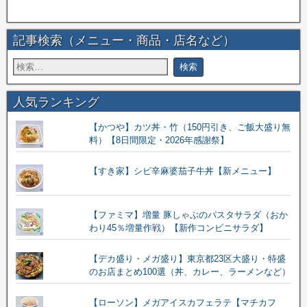
記事検索（メニュー・商品・店名など）
人気ランキング
【かつや】カツ丼・竹（150円引き、ご飯大盛り無
料）【8日間限定・2026年感謝祭】
【すき家】シビ辛麻婆茄子牛丼【新メニュー】
【ファミマ】増量 豚しゃぶのパスタサラダ（おか
わり45％増量作戦）【新作コンビニサラダ】
【デカ盛り・メガ盛り】東京都23区大盛り・特盛
のお店まとめ100選（丼、カレー、ラーメンなど）
【ローソン】メガアイスカフェラテ【マチカフ