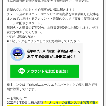
本站內所有图文请勿转载.未经许可不得转载使用，违者必究.
進撃のグルメのおすすめ記事がLINEに届きます！
チェーン店の新メニューやコンビニの新商品を実食調査した記事を
まとめてお届けするアカウント・進撃のグルメ「実食！新商品レポ
ート」の配信がスタート。
毎週火・木曜日の17時04分、土曜日9時00分にお届けします。ぜひ
友だち追加してください。
<友だち追加の方法>
■下記リンクをクリックして友だち追加してください
※本リンクは「Yahoo!ニュース エキスパート」との取り組みで特
別に設置しています。
\\\ お知らせ ///
2022年6月30日に初の書籍
『「ふつう」の文章とスマホ写真で稼ぐ