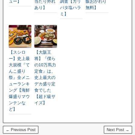
ュー】
当たり外れ
調査【ガリ
飯おかわり
あり】
バタ塩ハラ
無料】
ミ】
【スシロ
【大阪王
ー】史上最
将】『僕ら
大規模『て
の10万馬力
んこ盛り
定食』は、
祭』全メニ
史上最大の
ューランキ
デカ盛り定
ング【海鮮
食でした
爆盛りマウ
【超ド級サ
ンテンな
イズ】
ど】
← Previous Post
Next Post →