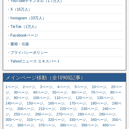
・
YouTubeチャンネル（1.7万人）
・
X（16万人）
・
Instagram（10万人）
・
TikTok（1万人）
・
Facebookページ
・
書籍・出版
・
プライバシーポリシー
・
Yahoo!ニュース エキスパート
メインページ移動（全10900記事）
,
,
,
,
,
,
1ページ
2ぺージ
3ページ
4ページ
5ページ
10ページ
20ペー
,
,
,
,
,
,
ジ
30ページ
40ページ
50ページ
60ページ
70ページ
80ペー
,
,
,
,
,
,
ジ
90ページ
100ページ
110ページ
120ページ
130ページ
,
,
,
,
,
140ページ
150ページ
160ページ
170ページ
180ページ
190ペ
,
,
,
,
,
ージ
200ページ
210ページ
220ページ
230ページ
240ペー
,
,
,
,
,
,
ジ
250ページ
260ページ
270ページ
280ページ
290ページ
,
,
,
,
,
300ページ
310ページ
320ページ
330ページ
340ページ
350ペ
,
,
,
,
,
ージ
360ページ
370ページ
380ページ
390ページ
400ペー