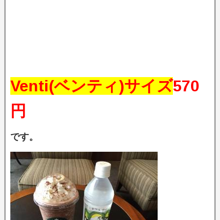
Venti(ベンティ)サイズ
570
円
です。