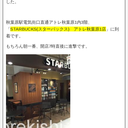
した。
秋葉原駅電気街口直通アトレ秋葉原1内3階、
「
STARBUCKS(スターバックス) アトレ秋葉原1店
」に到
着です。
もちろん朝一番、開店7時直後に進撃です。