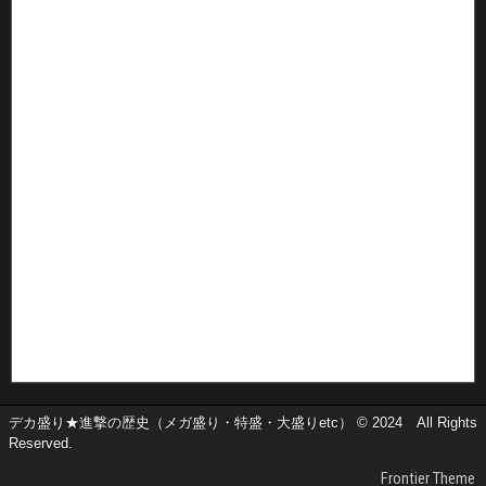
デカ盛り★進撃の歴史（メガ盛り・特盛・大盛りetc） © 2024 All Rights
Reserved.
Frontier Theme