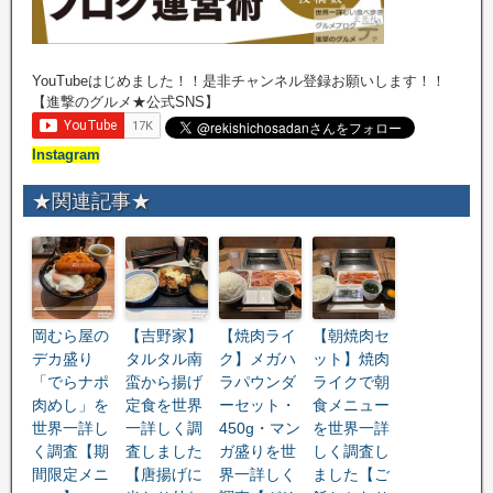
YouTubeはじめました！！是非チャンネル登録お願いします！！
【進撃のグルメ★公式SNS】
Instagram
★関連記事★
岡むら屋の
【吉野家】
【焼肉ライ
【朝焼肉セ
デカ盛り
タルタル南
ク】メガハ
ット】焼肉
「でらナポ
蛮から揚げ
ラパウンダ
ライクで朝
肉めし」を
定食を世界
ーセット・
食メニュー
世界一詳し
一詳しく調
450g・マン
を世界一詳
く調査【期
査しました
ガ盛りを世
しく調査し
間限定メニ
【唐揚げに
界一詳しく
ました【ご