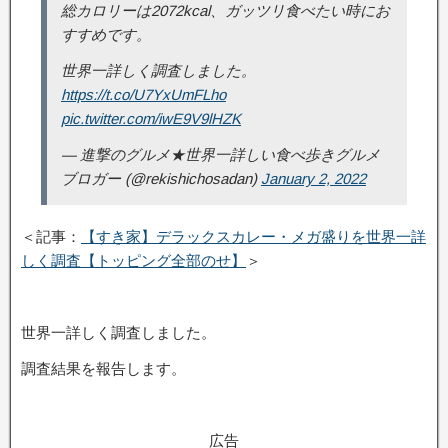
総カロリーは2072kcal、ガッツリ食べたい時にお
すすめです。
世界一詳しく調査しました。
https://t.co/U7YxUmFLho
pic.twitter.com/iwE9V9lHZK
— 進撃のグルメ★世界一詳しい食べ歩きグルメ
ブロガー (@rekishichosadan)
January 2, 2022
＜記事：
【すき家】デラックスカレー・メガ盛りを世界一詳
しく調査【トッピング全部のせ】
＞
世界一詳しく調査しました。
調査結果を報告します。
広告