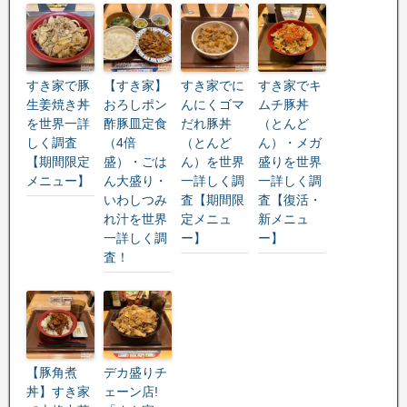
すき家で豚
【すき家】
すき家でに
すき家でキ
生姜焼き丼
おろしポン
んにくゴマ
ムチ豚丼
を世界一詳
酢豚皿定食
だれ豚丼
（とんど
しく調査
（4倍
（とんど
ん）・メガ
【期間限定
盛）・ごは
ん）を世界
盛りを世界
メニュー】
ん大盛り・
一詳しく調
一詳しく調
いわしつみ
査【期間限
査【復活・
れ汁を世界
定メニュ
新メニュ
一詳しく調
ー】
ー】
査！
【豚角煮
デカ盛りチ
丼】すき家
ェーン店!