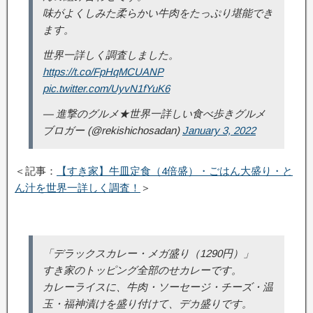
味がよくしみた柔らかい牛肉をたっぷり堪能でき
ます。
世界一詳しく調査しました。
https://t.co/FpHqMCUANP
pic.twitter.com/UyvN1fYuK6
— 進撃のグルメ★世界一詳しい食べ歩きグルメ
ブロガー (@rekishichosadan)
January 3, 2022
＜記事：
【すき家】牛皿定食（4倍盛）・ごはん大盛り・と
ん汁を世界一詳しく調査！
＞
「デラックスカレー・メガ盛り（1290円）」
すき家のトッピング全部のせカレーです。
カレーライスに、牛肉・ソーセージ・チーズ・温
玉・福神漬けを盛り付けて、デカ盛りです。