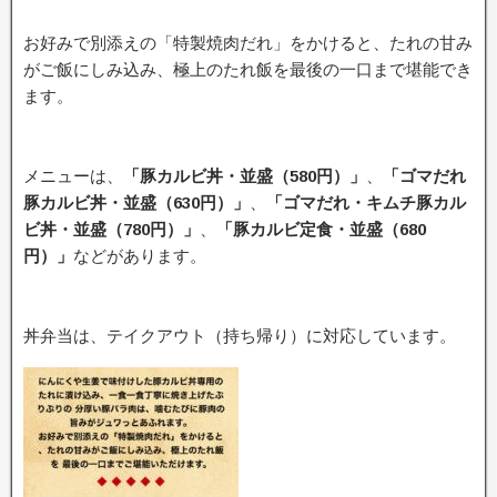
お好みで別添えの「特製焼肉だれ」をかけると、たれの甘み
がご飯にしみ込み、極上のたれ飯を最後の一口まで堪能でき
ます。
メニューは、
「豚カルビ丼・並盛（580円）」
、
「ゴマだれ
豚カルビ丼・並盛（630円）」
、
「ゴマだれ・キムチ豚カル
ビ丼・並盛（780円）」
、
「豚カルビ定食・並盛（680
円）」
などがあります。
丼弁当は、テイクアウト（持ち帰り）に対応しています。