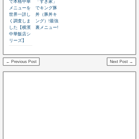
で本格中華
「すき家」
メニューを
でキング豚
世界一詳し
丼（豚丼キ
く調査しま
ング）!最強
した【横濱
裏メニュー!
中華飯店シ
リーズ】
← Previous Post
Next Post →