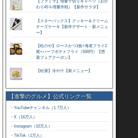
【ファミマ】増量千切りキャベツ（おか
わり45％増量作戦）【新作サラダ】
【スターバックス】クッキー＆クリーム
チーズケーキ【新作デザート・新メニュ
ー】
【松のや】ロースかつ1枚+海老フライ2
尾+ハーフポテトフライ（500円）【惣
菜フェアクーポン】
【松屋】冷や汁【新メニュー】
【進撃のグルメ】公式リンク一覧
・
YouTubeチャンネル（1.7万人）
・
X（16万人）
・
Instagram（10万人）
・
TikTok（1万人）