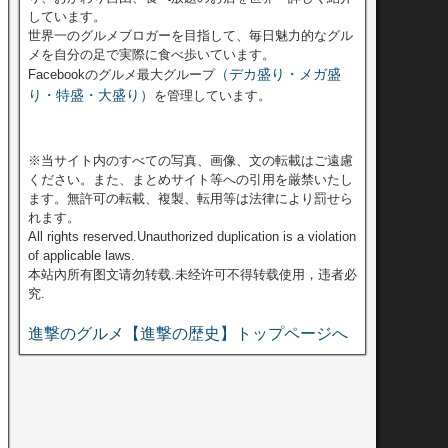
しています。
世界一のグルメブロガーを目指して、毎日魅力的なグル
メを自分の足で実際に食べ歩いています。
（デカ盛り・メガ盛
Facebookのグルメ最大グループ
り・特盛・大盛り）
を管理しています。
※当サイト内のすべての写真、画像、文の転載はご遠慮
ください。また、まとめサイト等への引用を厳禁いたし
ます。無許可の転載、複製、転用等は法律により罰せら
れます。
All rights reserved.Unauthorized duplication is a violation
of applicable laws.
本站內所有图文请勿转载.未经许可不得转载使用，违者必
究.
進撃のグルメ【進撃の歴史】トップページへ