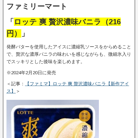
ファミリーマート
「
ロッテ 爽 贅沢濃味バニラ（216
円）
」
発酵バターを使用したアイスに濃縮乳ソースをからめること
で、贅沢な濃厚バニラの味わいを感じながらも、微細氷入り
でスッキリとした後味を楽しめます。
※2024年2月20日に発売
＜記事：
【ファミマ】ロッテ 爽 贅沢濃味バニラ【新作アイ
ス】
＞