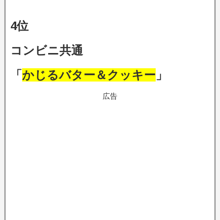
4位
コンビニ共通
「
かじるバター＆クッキー
」
広告