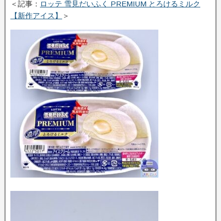
＜記事：
ロッテ 雪見だいふく PREMIUM とろけるミルク
【新作アイス】
＞