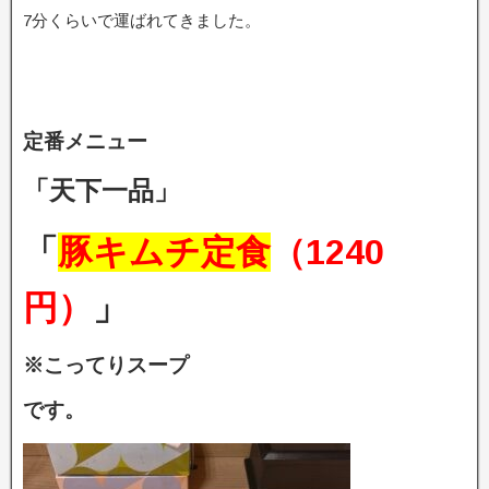
7分くらいで運ばれてきました。
定番メニュー
「天下一品」
「
豚キムチ定食
（1240
円）
」
※こってりスープ
です。