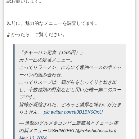
認お願いします。
以前に、魅力的なメニューを調査してます。
よかったら、ご覧ください。
「チャーハン定食（1260円）」
天下一品の定番メニュー。
こってりラーメン、にんにく醤油ベースの半チャ
ーハンの組み合わせ。
こってりスープは、鶏がらをじっくりと炊き出
し、十数種類の野菜なども用いた唯一無二のスー
プです。
旨味が凝縮された、どろっと濃厚な味わいがたま
りません。
pic.twitter.com/a3B1BK0OxU
— 進撃のグルメ＠コンビニ新商品とチェーン店
の新メニュー＠SHINGEKI (@rekishichosadan)
May 13, 2024