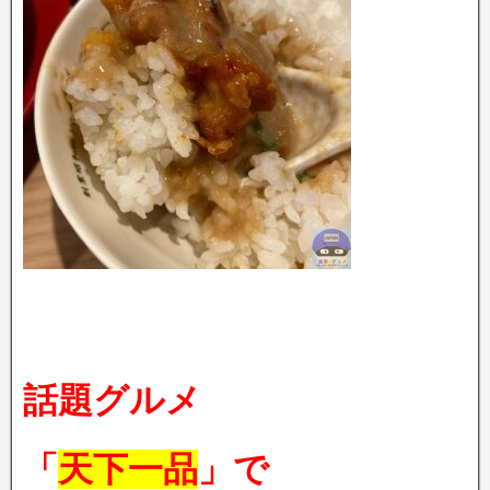
話題グルメ
「
天下一品
」で