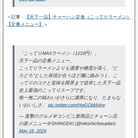
＜記事：
【天下一品】チャーハン定食（こってりラーメン）
【定番メニュー】
＞
「こってりMAXラーメン（1210円）」
天下一品の定番メニュー。
こってりラーメンよりも濃度や糖度が高く、”ど
ろどろ”とした表現が合うほど麺に絡みつく、こ
ってりのコクと旨味を限界まで追求した天下一品
史上最強のこってりスープです。
唯一無二の味わいがさらに濃厚になり、たまらな
いおいしさ。
pic.twitter.com/HgGOldA4rw
— 進撃のグルメ＠コンビニ新商品とチェーン店
の新メニュー＠SHINGEKI (@rekishichosadan)
May 16, 2024