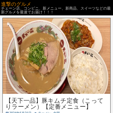
進撃のグルメ
チェーン店、コンビニ、新メニュー、新商品、スイーツなどの最
新グルメを最速でお届け！！！
【天下一品】豚キムチ定食（こって
りラーメン）【定番メニュー】