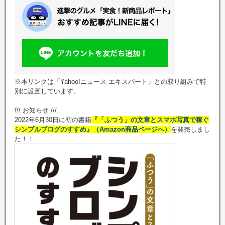
※本リンクは「Yahoo!ニュース エキスパート」との取り組みで特
別に設置しています。
\\\ お知らせ ///
2022年6月30日に初の書籍
『「ふつう」の文章とスマホ写真で稼ぐ
シンプルブログのすすめ』（Amazon商品ページへ）
を発売しまし
た！！