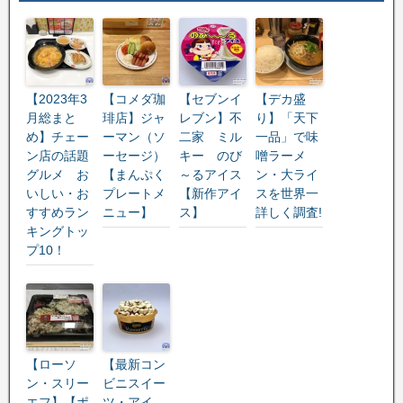
【2023年3
【コメダ珈
【セブンイ
【デカ盛
月総まと
琲店】ジャ
レブン】不
り】「天下
め】チェー
ーマン（ソ
二家 ミル
一品」で味
ン店の話題
ーセージ）
キー のび
噌ラーメ
グルメ お
【まんぷく
～るアイス
ン・大ライ
いしい・お
プレートメ
【新作アイ
スを世界一
すすめラン
ニュー】
ス】
詳しく調査!
キングトッ
プ10！
【ローソ
【最新コン
ン・スリー
ビニスイー
エフ】【ポ
ツ・アイ