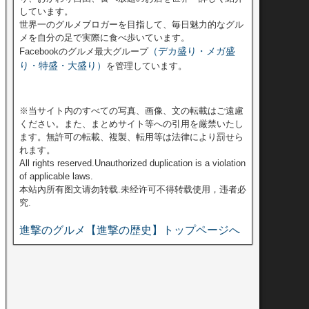
しています。
世界一のグルメブロガーを目指して、毎日魅力的なグル
メを自分の足で実際に食べ歩いています。
（デカ盛り・メガ盛
Facebookのグルメ最大グループ
り・特盛・大盛り）
を管理しています。
※当サイト内のすべての写真、画像、文の転載はご遠慮
ください。また、まとめサイト等への引用を厳禁いたし
ます。無許可の転載、複製、転用等は法律により罰せら
れます。
All rights reserved.Unauthorized duplication is a violation
of applicable laws.
本站內所有图文请勿转载.未经许可不得转载使用，违者必
究.
進撃のグルメ【進撃の歴史】トップページへ