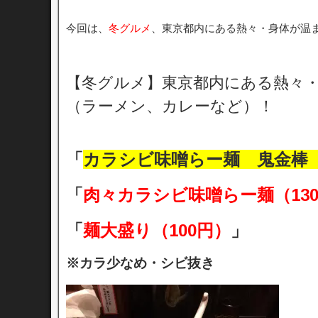
今回は、
冬グルメ
、東京都内にある熱々・身体が温
【冬グルメ】東京都内にある熱々
（ラーメン、カレーなど）！
「
カラシビ味噌らー麺 鬼金棒
「
肉々カラシビ味噌らー麺（130
「
麺大盛り（100円）
」
※カラ少なめ・シビ抜き