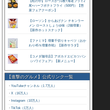
【松のや】ロースかつ1枚+海老フライ2
尾+ハーフポテトフライ（500円）【惣
菜フェアクーポン】
【ローソン】からあげクン チキンラー
メン ローストしょうゆ味（2個増量）
【新作ホットスナック】
【ファミマ】増量千切りキャベツ（おか
わり45％増量作戦）【新作サラダ】
【コメダ珈琲店】アボカドエビカツパン
（ハワイフェア）【新メニュー】
【進撃のグルメ】公式リンク一覧
・
YouTubeチャンネル（1.7万人）
・
X（16万人）
・
Instagram（10万人）
・
TikTok（1万人）