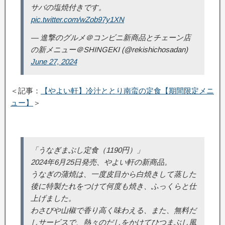
サバの塩焼付きです。
pic.twitter.com/wZob97y1XN
— 進撃のグルメ＠コンビニ新商品とチェーン店
の新メニュー＠SHINGEKI (@rekishichosadan)
June 27, 2024
＜記事：
【やよい軒】冷汁ととり南蛮の定食【期間限定メニ
ュー】
＞
「うなぎまぶし定食（1190円）」
2024年6月25日発売、やよい軒の新商品。
うなぎの蒲焼は、一度皮目から白焼きして蒸した
後に特製たれをつけて何度も焼き、ふっくらと仕
上げました。
わさびや山椒で香り高く味わえる、また、無料だ
しサービスで、熱々のだしをかけてひつまぶし風