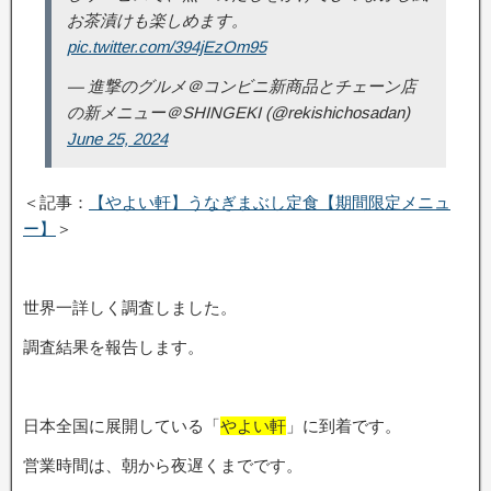
お茶漬けも楽しめます。
pic.twitter.com/394jEzOm95
— 進撃のグルメ＠コンビニ新商品とチェーン店
の新メニュー＠SHINGEKI (@rekishichosadan)
June 25, 2024
＜記事：
【やよい軒】うなぎまぶし定食【期間限定メニュ
ー】
＞
世界一詳しく調査しました。
調査結果を報告します。
日本全国に展開している「
やよい軒
」に到着です。
営業時間は、朝から夜遅くまでです。