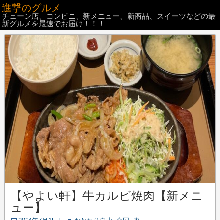
進撃のグルメ
チェーン店、コンビニ、新メニュー、新商品、スイーツなどの最
新グルメを最速でお届け！！！
【やよい軒】牛カルビ焼肉【新メニ
ュー】