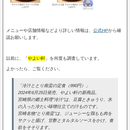
メニューや店舗情報などより詳しい情報は、
公式HP
から確
認お願いします。
以前に、「
やよい軒
」を何度も調査しています。
よかったら、ご覧ください。
「冷汁ととり南蛮の定食（990円）」
2024年6月25日発売、やよい軒の新商品。
宮崎県の郷土料理“冷汁”は、豆腐ときゅうり、氷
の入った冷たい味噌仕立ての汁ものです。
宮崎名物“とり南蛮”は、ジューシーな鶏もも肉を
サクッと揚げ、甘酢とタルタルソースをかけ、食
欲をそそります。