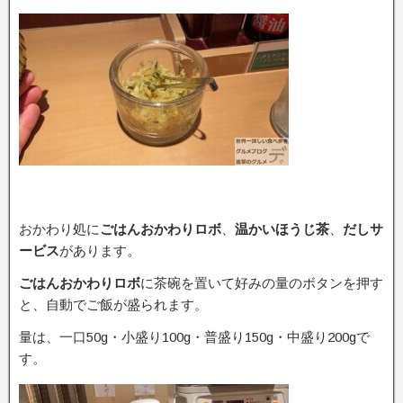
おかわり処に
ごはんおかわりロボ
、
温かいほうじ茶
、
だしサ
ービス
があります。
ごはんおかわりロボ
に茶碗を置いて好みの量のボタンを押す
と、自動でご飯が盛られます。
量は、一口50g・小盛り100g・普盛り150g・中盛り200gで
す。