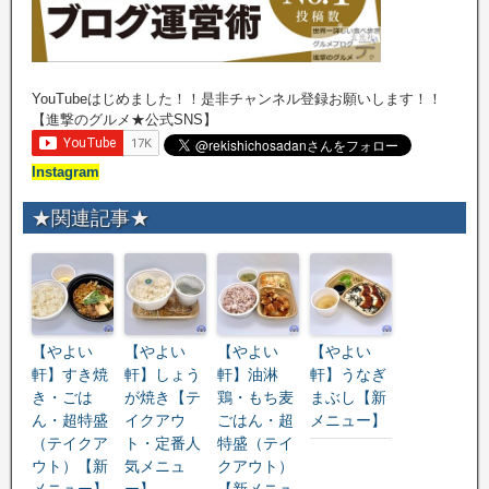
YouTubeはじめました！！是非チャンネル登録お願いします！！
【進撃のグルメ★公式SNS】
Instagram
★関連記事★
【やよい
【やよい
【やよい
【やよい
軒】すき焼
軒】しょう
軒】油淋
軒】うなぎ
き・ごは
が焼き【テ
鶏・もち麦
まぶし【新
ん・超特盛
イクアウ
ごはん・超
メニュー】
（テイクア
ト・定番人
特盛（テイ
ウト）【新
気メニュ
クアウト）
メニュー】
ー】
【新メニュ