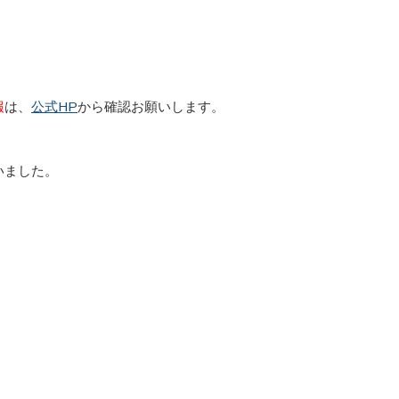
報
は、
公式HP
から確認お願いします。
いました。