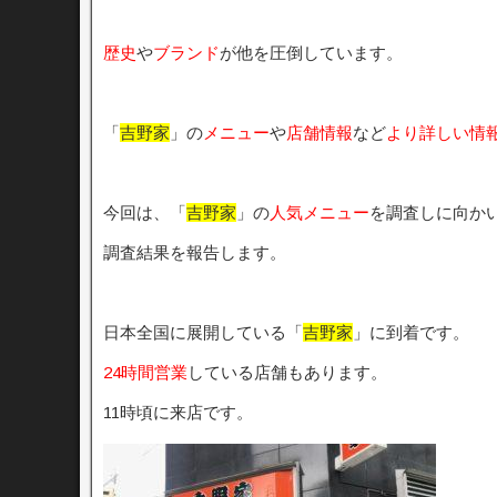
歴史
や
ブランド
が他を圧倒しています。
「
吉野家
」の
メニュー
や
店舗情報
など
より詳しい情
今回は、「
吉野家
」の
人気メニュー
を調査しに向か
調査結果を報告します。
日本全国に展開している「
吉野家
」に到着です。
24時間営業
している店舗もあります。
11時頃に来店です。