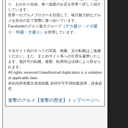
り、おかわり自由、食べ放題のお店を世界一詳しく紹介
しています。
世界一のグルメブロガーを目指して、毎日魅力的なグル
メを自分の足で実際に食べ歩いています。
（デカ盛り・メガ盛
Facebookのグルメ最大グループ
り・特盛・大盛り）
を管理しています。
※当サイト内のすべての写真、画像、文の転載はご遠慮
ください。また、まとめサイト等への引用を厳禁いたし
ます。無許可の転載、複製、転用等は法律により罰せら
れます。
All rights reserved.Unauthorized duplication is a violation
of applicable laws.
本站內所有图文请勿转载.未经许可不得转载使用，违者必
究.
進撃のグルメ【進撃の歴史】トップページへ