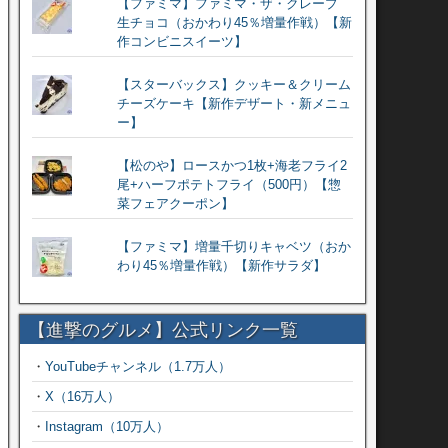
【ファミマ】ファミマ・ザ・クレープ
生チョコ（おかわり45％増量作戦）【新
作コンビニスイーツ】
【スターバックス】クッキー＆クリーム
チーズケーキ【新作デザート・新メニュ
ー】
【松のや】ロースかつ1枚+海老フライ2
尾+ハーフポテトフライ（500円）【惣
菜フェアクーポン】
【ファミマ】増量千切りキャベツ（おか
わり45％増量作戦）【新作サラダ】
【進撃のグルメ】公式リンク一覧
・
YouTubeチャンネル（1.7万人）
・
X（16万人）
・
Instagram（10万人）