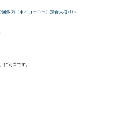
で回鍋肉（ホイコーロー）定食大盛り!
＞
た。
」に到着です。