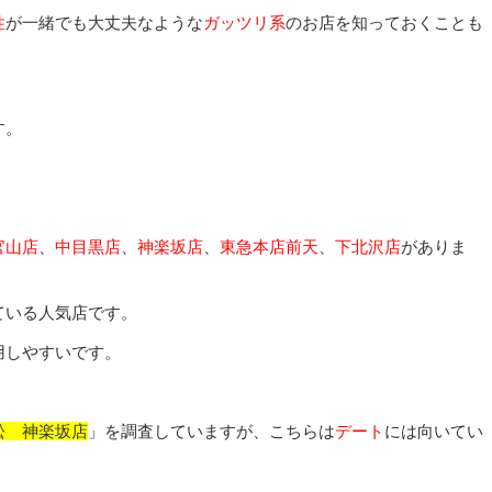
性
が一緒でも大丈夫なような
ガッツリ系
のお店を知っておくことも
す。
官山店
、
中目黒店
、
神楽坂店
、
東急本店前天
、
下北沢店
がありま
ている人気店です。
用しやすいです。
松 神楽坂店
」を調査していますが、こちらは
デート
には向いてい