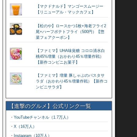
【マクドナルド】マンゴースムージー
【リニューアル・マックカフェ】
【松のや】ロースかつ1枚+海老フライ2
尾+ハーフポテトフライ（500円）【惣
菜フェアクーポン】
【ファミマ】UHA味覚糖 コロロ清水白
桃45%増量（おかわり45％増量作戦）
【新作コンビニお菓子】
【ファミマ】増量 豚しゃぶのパスタサ
ラダ（おかわり45％増量作戦）【新作コ
ンビニサラダ】
【進撃のグルメ】公式リンク一覧
・
YouTubeチャンネル（1.7万人）
・
X（16万人）
・
Instagram（10万人）