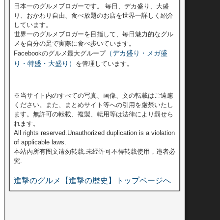
日本一のグルメブロガーです。 毎日、デカ盛り、大盛
り、おかわり自由、食べ放題のお店を世界一詳しく紹介
しています。
世界一のグルメブロガーを目指して、毎日魅力的なグル
メを自分の足で実際に食べ歩いています。
（デカ盛り・メガ盛
Facebookのグルメ最大グループ
り・特盛・大盛り）
を管理しています。
※当サイト内のすべての写真、画像、文の転載はご遠慮
ください。また、まとめサイト等への引用を厳禁いたし
ます。無許可の転載、複製、転用等は法律により罰せら
れます。
All rights reserved.Unauthorized duplication is a violation
of applicable laws.
本站內所有图文请勿转载.未经许可不得转载使用，违者必
究.
進撃のグルメ【進撃の歴史】トップページへ