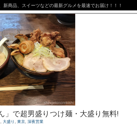
、新商品、スイーツなどの最新グルメを最速でお届け！！！
ん」で超男盛りつけ麺・大盛り無料!
ン
,
大盛り
,
東京
,
深夜営業