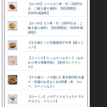
【かつや】ソースカツ丼・竹（150円引
き、ご飯大盛り無料）【8日間限定・
2026年感謝祭】
【かつや】カツ丼・竹（150円引き、ご
飯大盛り無料）【8日間限定・2026年感
謝祭】
【すき家】シビ辛麻婆茄子牛丼【新メニ
ュー】
【ファミマ】たっぷりハムサンド（おか
わり45％増量作戦）【新作サンドイッ
チ】
【デカ盛り・メガ盛り】東京都23区大盛
り・特盛のお店まとめ100選（丼、カレ
ー、ラーメンなど）
【ローソン】メガアイスカフェラテ【マ
チカフェ・ドリンク】