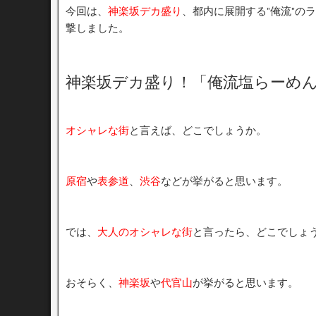
今回は、
神楽坂デカ盛り
、都内に展開する”俺流”の
撃しました。
神楽坂デカ盛り！「俺流塩らーめ
オシャレな街
と言えば、どこでしょうか。
原宿
や
表参道
、
渋谷
などが挙がると思います。
では、
大人のオシャレな街
と言ったら、どこでしょ
おそらく、
神楽坂
や
代官山
が挙がると思います。