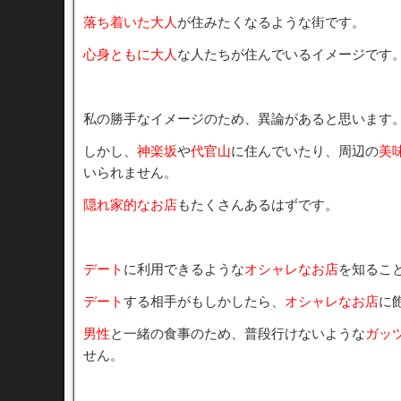
落ち着いた大人
が住みたくなるような街です。
心身ともに大人
な人たちが住んでいるイメージです
私の勝手なイメージのため、異論があると思います
しかし、
神楽坂
や
代官山
に住んでいたり、周辺の
美
いられません。
隠れ家的なお店
もたくさんあるはずです。
デート
に利用できるような
オシャレなお店
を知るこ
デート
する相手がもしかしたら、
オシャレなお店
に
男性
と一緒の食事のため、普段行けないような
ガッ
せん。