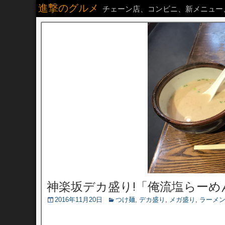
進撃のグルメ
チェーン店、コンビニ、新メニュー
神楽坂デカ盛り!「俺流塩らーめ
2016年11月20日
つけ麺
,
デカ盛り
,
メガ盛り
,
ラーメ