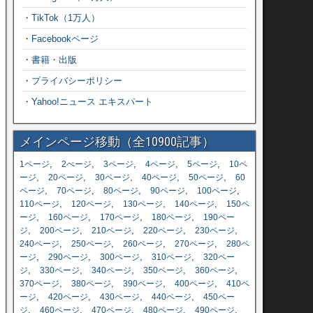
・
TikTok（1万人）
・
Facebookページ
・
書籍・出版
・
プライバシーポリシー
・
Yahoo!ニュース エキスパート
メインページ移動（全10900記事）
,
,
,
,
,
1ページ
2ぺージ
3ページ
4ページ
5ページ
10ペ
,
,
,
,
,
ージ
20ページ
30ページ
40ページ
50ページ
60
,
,
,
,
,
ページ
70ページ
80ページ
90ページ
100ページ
,
,
,
,
110ページ
120ページ
130ページ
140ページ
150ペ
,
,
,
,
ージ
160ページ
170ページ
180ページ
190ペー
,
,
,
,
,
ジ
200ページ
210ページ
220ページ
230ページ
,
,
,
,
240ページ
250ページ
260ページ
270ページ
280ペ
,
,
,
,
ージ
290ページ
300ページ
310ページ
320ペー
,
,
,
,
,
ジ
330ページ
340ページ
350ページ
360ページ
,
,
,
,
370ページ
380ページ
390ページ
400ページ
410ペ
,
,
,
,
ージ
420ページ
430ページ
440ページ
450ペー
,
,
,
,
,
ジ
460ページ
470ページ
480ページ
490ページ