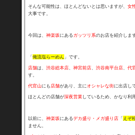
そんな可能性は、ほとんどないとは思いますが、
女
大事です。
今回は、
神楽坂
にある
ガッツリ系
のお店を紹介しま
「
俺流塩らーめん
」です。
店舗
は、
渋谷総本店
、
神宮前店
、
渋谷南平台店
、
代
す。
代官山
にも
店舗
があり、主に
オシャレな街
に出店し
ほとんどの店舗が
深夜営業
しているため、かなり利
以前に、
神楽坂
にある
デカ盛り・メガ盛り店
「
えぞ
ません。