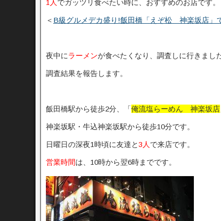
1人
でガッツリ食べたい時に、おすすめのお店です。
＜
B級グルメデカ盛り!飯田橋「えぞ松 神楽坂店」
夜中に
ラーメン
が食べたくなり、調査しに行きまし
調査結果を報告します。
飯田橋駅から徒歩2分、「
俺流塩らーめん 神楽坂店
神楽坂駅・牛込神楽坂駅から徒歩10分です。
日曜日の深夜1時頃に友達と
3人
で来店です。
営業時間
は、10時から翌6時までです。