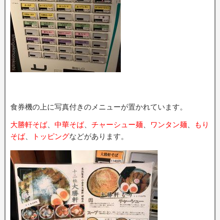
食券機の上に写真付きのメニューが置かれています。
大勝軒そば
、
中華そば
、
チャーシュー麺
、
ワンタン麺
、
もり
そば
、
トッピング
などがあります。