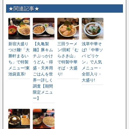
★関連記事★
新宿大盛り
【丸亀製
三田ラーメ
浅草中華そ
つけ麺!「大
麺】豚キム
ン!田町「む
ば!「中華ソ
勝軒まるい
チぶっかけ
らさき山」
バ ビリケ
ち」で特製
うどん・得
で特製中華
ン」で人気
メニュー!東
盛・天丼用
そば・大盛
メニュー・
池袋直系!
ごはんを世
り!
全部入り・
界一詳しく
大盛り!
調査【期間
限定メニュ
ー】