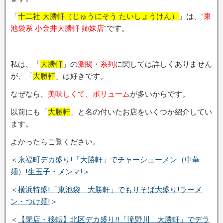
「
十二社 大勝軒（じゅうにそう たいしょうけん）
」は、”
東
池袋系 小金井大勝軒 姉妹店
”です。
私は、「
大勝軒
」の
派閥・系列
に関しては詳しくありません
が、「
大勝軒
」は好きです。
なぜなら、
美味しくて、ボリューム
が多いからです。
以前にも「
大勝軒
」と名の付いたお店をいくつか紹介してい
ます。
よかったらご覧ください。
＜
永福町デカ盛り!「大勝軒」でチャーシューメン（中華
麺）!生玉子・メンマ!
＞
＜
横浜特盛!「東池袋 大勝軒」でもりそば大盛り!ラーメ
ン・つけ麺!
＞
＜
【閉店・移転】北区デカ盛り!!「滝野川 大勝軒」でデラ