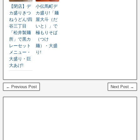
【閉店】デ
小伝馬町デ
カ盛りきつ
カ盛り!「麺
ねうどん!四
屋大斗（だ
谷三丁目
いと）」で
「松井製麺
極もりそば
所」で黒カ
（つけ
レーセット
麺）・大盛
メニュー・
り!
大盛り・巨
大あげ!
← Previous Post
Next Post →