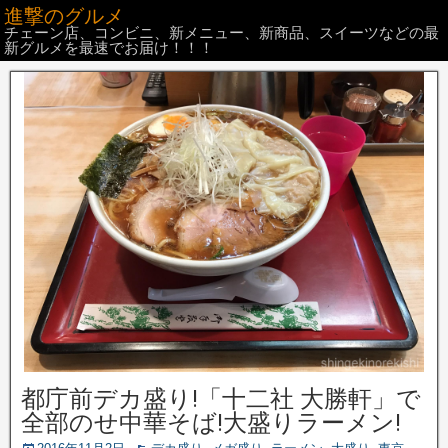
進撃のグルメ
チェーン店、コンビニ、新メニュー、新商品、スイーツなどの最
新グルメを最速でお届け！！！
都庁前デカ盛り!「十二社 大勝軒」で
全部のせ中華そば!大盛りラーメン!