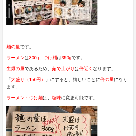
麺の量
です。
ラーメン
は
300g
、
つけ麺
は
350g
です。
生麺の量
であるため、
茹で上がり
は
倍近く
なります。
「
大盛り（150円）
」にすると、嬉しいことに
倍の量
になり
ます。
ラーメン・つけ麺
は、
塩味
に変更可能です。