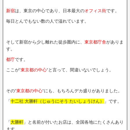
新宿
は、東京の中心であり、日本最大の
オフィス街
です。
毎日とんでもない数の人で溢れています。
そして新宿から少し離れた徒歩圏内に、
東京都庁舎
がありま
す。
都庁
です。
ここが”
東京都の中心
”と言って、間違いないでしょう。
その”
東京都の中心
”にも、もちろんデカ盛りがありました。
「
十二社 大勝軒（じゅうにそう たいしょうけん）
」です。
「
大勝軒
」と名前が付いたお店は、全国各地にたくさんあり
ます。