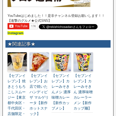
YouTubeはじめました！！是非チャンネル登録お願いします！！
【進撃のグルメ★公式SNS】
Instagram
★関連記事★
【セブンイ
【セブンイ
【セブンイ
【セブンイ
レブン】焼
レブン】お
レブン】カ
レブン】カ
きとうもろ
店で焼いた
レーみそき
レーみそき
こしスムー
ハンディピ
んメシ 濃厚
ん 濃厚味噌
ジー【東京
ザ マルゲリ
味噌カレー
カレーラー
都中央区・
ータ【新作
【新作カッ
メン【新作
千代田区・
ホットスナ
プメシ】
カップ麺】
店舗限定・
ック】