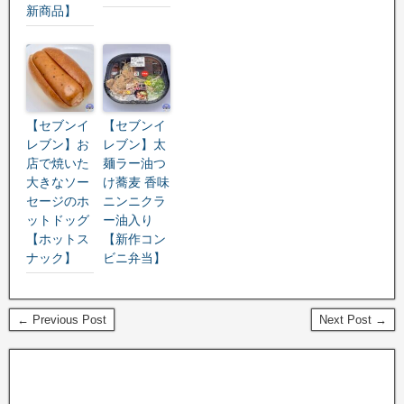
新商品】
【セブンイ
【セブンイ
レブン】お
レブン】太
店で焼いた
麺ラー油つ
大きなソー
け蕎麦 香味
セージのホ
ニンニクラ
ットドッグ
ー油入り
【ホットス
【新作コン
ナック】
ビニ弁当】
← Previous Post
Next Post →