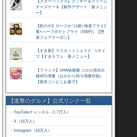
【スターバックス】クッキー＆クリーム
チーズケーキ【新作デザート・新メニュ
ー】
【松のや】ロースかつ1枚+海老フライ2
尾+ハーフポテトフライ（500円）【惣
菜フェアクーポン】
【すき家】マスカットシェイク・Lサイ
ズ【すきカフェ・新メニュー】
【ファミマ】UHA味覚糖 コロロ清水白
桃45%増量（おかわり45％増量作戦）
【新作コンビニお菓子】
【進撃のグルメ】公式リンク一覧
・
YouTubeチャンネル（1.7万人）
・
X（16万人）
・
Instagram（10万人）