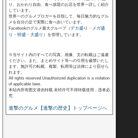
り、おかわり自由、食べ放題のお店を世界一詳しく紹介
しています。
世界一のグルメブロガーを目指して、毎日魅力的なグル
メを自分の足で実際に食べ歩いています。
（デカ盛り・メガ盛
Facebookのグルメ最大グループ
り・特盛・大盛り）
を管理しています。
※当サイト内のすべての写真、画像、文の転載はご遠慮
ください。また、まとめサイト等への引用を厳禁いたし
ます。無許可の転載、複製、転用等は法律により罰せら
れます。
All rights reserved.Unauthorized duplication is a violation
of applicable laws.
本站內所有图文请勿转载.未经许可不得转载使用，违者必
究.
進撃のグルメ【進撃の歴史】トップページへ