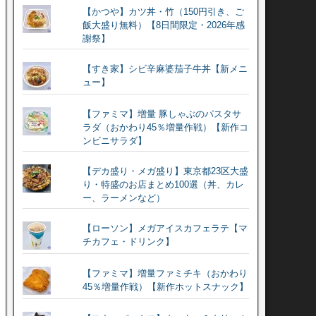
【かつや】カツ丼・竹（150円引き、ご
飯大盛り無料）【8日間限定・2026年感
謝祭】
【すき家】シビ辛麻婆茄子牛丼【新メニ
ュー】
【ファミマ】増量 豚しゃぶのパスタサ
ラダ（おかわり45％増量作戦）【新作コ
ンビニサラダ】
【デカ盛り・メガ盛り】東京都23区大盛
り・特盛のお店まとめ100選（丼、カレ
ー、ラーメンなど）
【ローソン】メガアイスカフェラテ【マ
チカフェ・ドリンク】
【ファミマ】増量ファミチキ（おかわり
45％増量作戦）【新作ホットスナック】