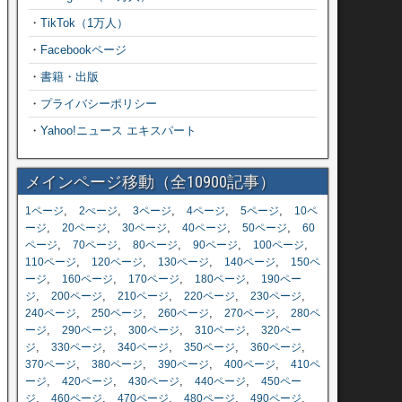
・
TikTok（1万人）
・
Facebookページ
・
書籍・出版
・
プライバシーポリシー
・
Yahoo!ニュース エキスパート
メインページ移動（全10900記事）
,
,
,
,
,
1ページ
2ぺージ
3ページ
4ページ
5ページ
10ペ
,
,
,
,
,
ージ
20ページ
30ページ
40ページ
50ページ
60
,
,
,
,
,
ページ
70ページ
80ページ
90ページ
100ページ
,
,
,
,
110ページ
120ページ
130ページ
140ページ
150ペ
,
,
,
,
ージ
160ページ
170ページ
180ページ
190ペー
,
,
,
,
,
ジ
200ページ
210ページ
220ページ
230ページ
,
,
,
,
240ページ
250ページ
260ページ
270ページ
280ペ
,
,
,
,
ージ
290ページ
300ページ
310ページ
320ペー
,
,
,
,
,
ジ
330ページ
340ページ
350ページ
360ページ
,
,
,
,
370ページ
380ページ
390ページ
400ページ
410ペ
,
,
,
,
ージ
420ページ
430ページ
440ページ
450ペー
,
,
,
,
,
ジ
460ページ
470ページ
480ページ
490ページ