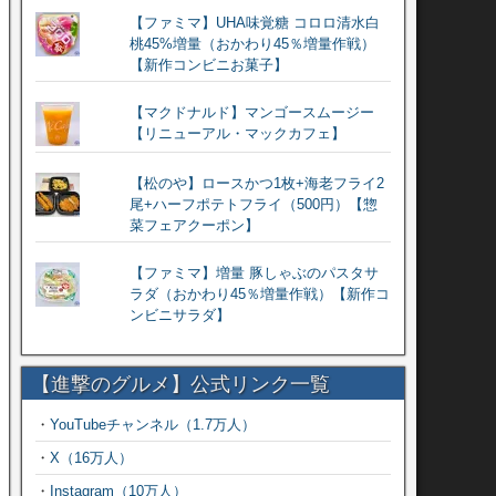
【ファミマ】UHA味覚糖 コロロ清水白
桃45%増量（おかわり45％増量作戦）
【新作コンビニお菓子】
【マクドナルド】マンゴースムージー
【リニューアル・マックカフェ】
【松のや】ロースかつ1枚+海老フライ2
尾+ハーフポテトフライ（500円）【惣
菜フェアクーポン】
【ファミマ】増量 豚しゃぶのパスタサ
ラダ（おかわり45％増量作戦）【新作コ
ンビニサラダ】
【進撃のグルメ】公式リンク一覧
・
YouTubeチャンネル（1.7万人）
・
X（16万人）
・
Instagram（10万人）