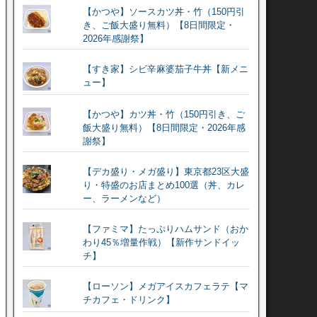
【かつや】ソースカツ丼・竹（150円引
き、ご飯大盛り無料）【8日間限定・
2026年感謝祭】
【すき家】シビ辛麻婆茄子牛丼【新メニ
ュー】
【かつや】カツ丼・竹（150円引き、ご
飯大盛り無料）【8日間限定・2026年感
謝祭】
【デカ盛り・メガ盛り】東京都23区大盛
り・特盛のお店まとめ100選（丼、カレ
ー、ラーメンなど）
【ファミマ】たっぷりハムサンド（おか
わり45％増量作戦）【新作サンドイッ
チ】
【ローソン】メガアイスカフェラテ【マ
チカフェ・ドリンク】