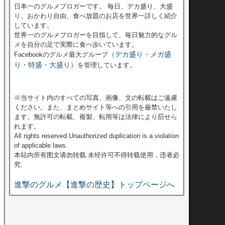
日本一のグルメブロガーです。 毎日、デカ盛り、大盛
り、おかわり自由、食べ放題のお店を世界一詳しく紹介
しています。
世界一のグルメブロガーを目指して、毎日魅力的なグル
メを自分の足で実際に食べ歩いています。
（デカ盛り・メガ盛
Facebookのグルメ最大グループ
り・特盛・大盛り）
を管理しています。
※当サイト内のすべての写真、画像、文の転載はご遠慮
ください。また、まとめサイト等への引用を厳禁いたし
ます。無許可の転載、複製、転用等は法律により罰せら
れます。
All rights reserved.Unauthorized duplication is a violation
of applicable laws.
本站內所有图文请勿转载.未经许可不得转载使用，违者必
究.
進撃のグルメ【進撃の歴史】トップページへ