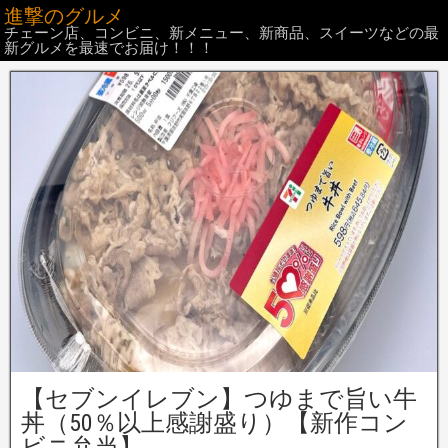
進撃のグルメ
チェーン店、コンビニ、新メニュー、新商品、スイーツなどの最
新グルメを最速でお届け！！！
【セブンイレブン】つゆまで旨い牛
丼（50％以上感謝盛り）【新作コン
ビニ弁当】