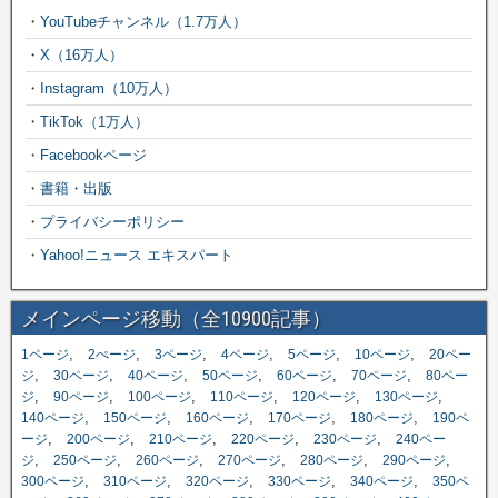
・
YouTubeチャンネル（1.7万人）
・
X（16万人）
・
Instagram（10万人）
・
TikTok（1万人）
・
Facebookページ
・
書籍・出版
・
プライバシーポリシー
・
Yahoo!ニュース エキスパート
メインページ移動（全10900記事）
,
,
,
,
,
,
1ページ
2ぺージ
3ページ
4ページ
5ページ
10ページ
20ペー
,
,
,
,
,
,
ジ
30ページ
40ページ
50ページ
60ページ
70ページ
80ペー
,
,
,
,
,
,
ジ
90ページ
100ページ
110ページ
120ページ
130ページ
,
,
,
,
,
140ページ
150ページ
160ページ
170ページ
180ページ
190ペ
,
,
,
,
,
ージ
200ページ
210ページ
220ページ
230ページ
240ペー
,
,
,
,
,
,
ジ
250ページ
260ページ
270ページ
280ページ
290ページ
,
,
,
,
,
300ページ
310ページ
320ページ
330ページ
340ページ
350ペ