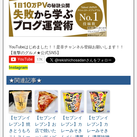
YouTubeはじめました！！是非チャンネル登録お願いします！！
【進撃のグルメ★公式SNS】
Instagram
★関連記事★
【セブンイ
【セブンイ
【セブンイ
【セブンイ
レブン】焼
レブン】お
レブン】カ
レブン】カ
きとうもろ
店で焼いた
レーみそき
レーみそき
こしスムー
ハンディピ
んメシ 濃厚
ん 濃厚味噌