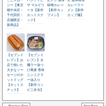
ジー【東京
ザ マルゲリ
味噌カレー
カレーラー
都中央区・
ータ【新作
【新作カッ
メン【新作
千代田区・
ホットスナ
プメシ】
カップ麺】
店舗限定・
ック】
新商品】
【セブンイ
【セブンイ
レブン】お
レブン】太
店で焼いた
麺ラー油つ
大きなソー
け蕎麦 香味
セージのホ
ニンニクラ
ットドッグ
ー油入り
【ホットス
【新作コン
ナック】
ビニ弁当】
← Previous Post
Next Post →