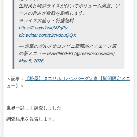
生野菜と特盛ライスが付いてボリューム満点、ソ
ースの旨みが食欲を刺激します。
※ライス大盛り・特盛無料
https://t.co/w1wkjNZqPy
pic.twitter.com/z2cvdcuQQX
— 進撃のグルメ＠コンビニ新商品とチェーン店
の新メニュー＠SHINGEKI (@rekishichosadan)
May 5, 2026
＜記事：
【松屋】タコサルサハンバーグ定食【期間限定メニ
ュー】
＞
世界一詳しく調査しました。
調査結果を報告します。