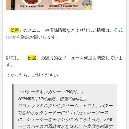
「
松屋
」のメニューや店舗情報などより詳しい情報は、
公式
HP
から確認お願いします。
以前に、「
松屋
」の魅力的なメニューを何度も調査していま
す。
よかったら、ご覧ください。
「バターチキンカレー（980円）」
2026年5月12日発売、松屋の新商品。
ココナッツミルクや生クリーム、トマト、バター
でなめらかクリーミーに仕上げたカレーソース
に、ジューシーなチキンがごろごろ入った、バタ
ーとスパイスの風味豊かな味わいが食欲を刺激す