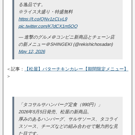
る逸品です。
※ライス大盛り・特盛無料
https://t.co/QNv1zCLyL9
pic.twitter.com/K7dCX1m5OQ
— 進撃のグルメ＠コンビニ新商品とチェーン店
の新メニュー＠SHINGEKI (@rekishichosadan)
May 12, 2026
＜記事：
【松屋】バターチキンカレー【期間限定メニュー】
＞
「タコサルサハンバーグ定食（990円）」
2026年5月5日発売、松屋の新商品。
厚みのあるハンバーグ、サルサソース、タコライ
スソース、チーズなどの組み合わせで魅力的な見
た目です。