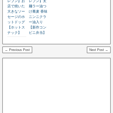
レブン】お
レブン】太
店で焼いた
麺ラー油つ
大きなソー
け蕎麦 香味
セージのホ
ニンニクラ
ットドッグ
ー油入り
【ホットス
【新作コン
ナック】
ビニ弁当】
← Previous Post
Next Post →