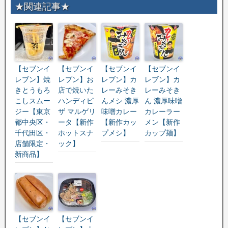
★関連記事★
【セブンイ
【セブンイ
【セブンイ
【セブンイ
レブン】焼
レブン】お
レブン】カ
レブン】カ
きとうもろ
店で焼いた
レーみそき
レーみそき
こしスムー
ハンディピ
んメシ 濃厚
ん 濃厚味噌
ジー【東京
ザ マルゲリ
味噌カレー
カレーラー
都中央区・
ータ【新作
【新作カッ
メン【新作
千代田区・
ホットスナ
プメシ】
カップ麺】
店舗限定・
ック】
新商品】
【セブンイ
【セブンイ