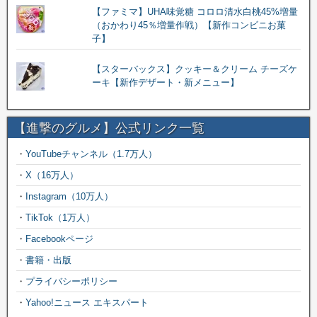
【ファミマ】UHA味覚糖 コロロ清水白桃45%増量
（おかわり45％増量作戦）【新作コンビニお菓
子】
【スターバックス】クッキー＆クリーム チーズケ
ーキ【新作デザート・新メニュー】
【進撃のグルメ】公式リンク一覧
・
YouTubeチャンネル（1.7万人）
・
X（16万人）
・
Instagram（10万人）
・
TikTok（1万人）
・
Facebookページ
・
書籍・出版
・
プライバシーポリシー
・
Yahoo!ニュース エキスパート