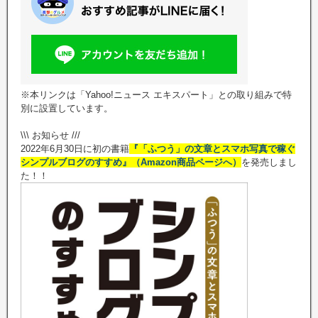
※本リンクは「Yahoo!ニュース エキスパート」との取り組みで特
別に設置しています。
\\\ お知らせ ///
2022年6月30日に初の書籍
『「ふつう」の文章とスマホ写真で稼ぐ
シンプルブログのすすめ』（Amazon商品ページへ）
を発売しまし
た！！