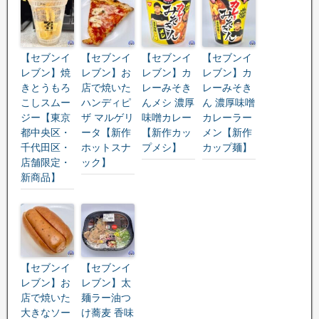
【セブンイ
【セブンイ
【セブンイ
【セブンイ
レブン】焼
レブン】お
レブン】カ
レブン】カ
きとうもろ
店で焼いた
レーみそき
レーみそき
こしスムー
ハンディピ
んメシ 濃厚
ん 濃厚味噌
ジー【東京
ザ マルゲリ
味噌カレー
カレーラー
都中央区・
ータ【新作
【新作カッ
メン【新作
千代田区・
ホットスナ
プメシ】
カップ麺】
店舗限定・
ック】
新商品】
【セブンイ
【セブンイ
レブン】お
レブン】太
店で焼いた
麺ラー油つ
大きなソー
け蕎麦 香味