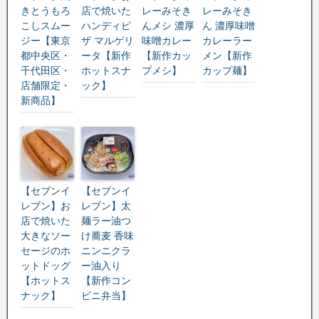
きとうもろ
店で焼いた
レーみそき
レーみそき
こしスムー
ハンディピ
んメシ 濃厚
ん 濃厚味噌
ジー【東京
ザ マルゲリ
味噌カレー
カレーラー
都中央区・
ータ【新作
【新作カッ
メン【新作
千代田区・
ホットスナ
プメシ】
カップ麺】
店舗限定・
ック】
新商品】
【セブンイ
【セブンイ
レブン】お
レブン】太
店で焼いた
麺ラー油つ
大きなソー
け蕎麦 香味
セージのホ
ニンニクラ
ットドッグ
ー油入り
【ホットス
【新作コン
ナック】
ビニ弁当】