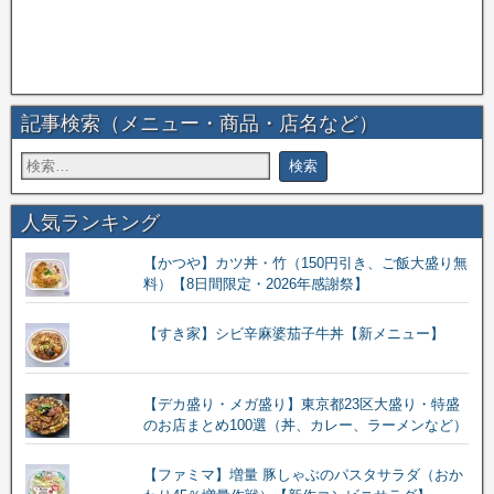
記事検索（メニュー・商品・店名など）
人気ランキング
【かつや】カツ丼・竹（150円引き、ご飯大盛り無
料）【8日間限定・2026年感謝祭】
【すき家】シビ辛麻婆茄子牛丼【新メニュー】
【デカ盛り・メガ盛り】東京都23区大盛り・特盛
のお店まとめ100選（丼、カレー、ラーメンなど）
【ファミマ】増量 豚しゃぶのパスタサラダ（おか