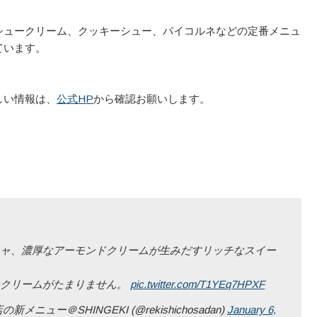
シュークリーム、クッキーシュー、パイコルネなどの定番メニュ
ています。
しい情報は、
公式HP
から確認お願いします。
ャ、濃厚なアーモンドクリームが生みだすリッチなスイー
なクリームがたまりません。
pic.twitter.com/T1YEq7HPXF
ー＠SHINGEKI (@rekishichosadan)
January 6,