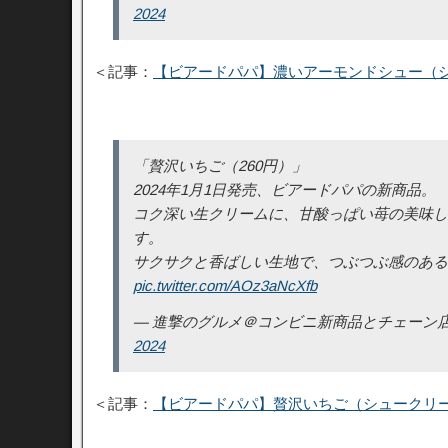
2024
＜記事：
【ビアードパパ】濃いアーモンドシュー（
「贅沢いちご（260円）」
2024年1月1日発売、ビアードパパの新商品。
コク深い生クリームに、甘酸っぱい苺の美味し
す。
サクサクと香ばしい生地で、つぶつぶ感のある
pic.twitter.com/AOz3aNcXfb
— 進撃のグルメ＠コンビニ新商品とチェーン店の新メニュ
2024
＜記事：
【ビアードパパ】贅沢いちご（シュークリ