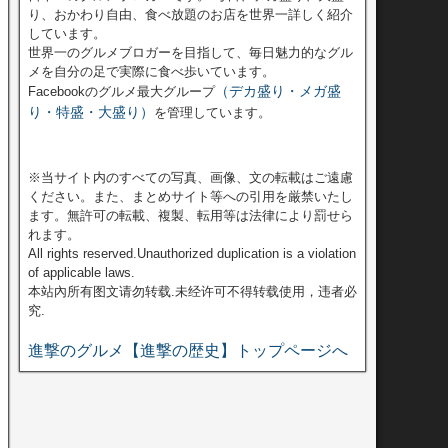
り、おかわり自由、食べ放題のお店を世界一詳しく紹介
しています。
世界一のグルメブロガーを目指して、毎日魅力的なグル
メを自分の足で実際に食べ歩いています。
（デカ盛り・メガ盛
Facebookのグルメ最大グループ
り・特盛・大盛り）
を管理しています。
※当サイト内のすべての写真、画像、文の転載はご遠慮
ください。また、まとめサイト等への引用を厳禁いたし
ます。無許可の転載、複製、転用等は法律により罰せら
れます。
All rights reserved.Unauthorized duplication is a violation
of applicable laws.
本站內所有图文请勿转载.未经许可不得转载使用，违者必
究.
進撃のグルメ【進撃の歴史】トップページへ