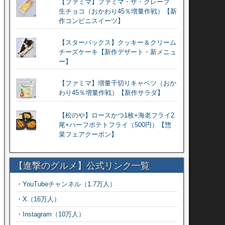
【ファミマ】ファミマ・ザ・クレープ
生チョコ（おかわり45％増量作戦）【新
作コンビニスイーツ】
【スターバックス】クッキー＆クリーム
チーズケーキ【新作デザート・新メニュ
ー】
【ファミマ】増量千切りキャベツ（おか
わり45％増量作戦）【新作サラダ】
【松のや】ロースかつ1枚+海老フライ2
尾+ハーフポテトフライ（500円）【惣
菜フェアクーポン】
【進撃のグルメ】公式リンク一覧
・
YouTubeチャンネル（1.7万人）
・
X（16万人）
・
Instagram（10万人）