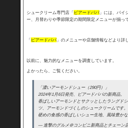
シュークリーム専門店「
ビアードパパ
」には、パイ
ー、月替わりや季節限定の期間限定メニューが揃っ
「
ビアードパパ
」のメニューや店舗情報などより詳
以前に、魅力的なメニューを調査しています。
よかったら、ご覧ください。
「濃いアーモンドシュー（290円）」
2024年1月6日発売、ビアードパパの新商品。
香ばしいアーモンドとサクッとしたラングドシ
ツ、アーモンドづくしのシュークリームです。
硬めの食感の香ばしいシュー生地、風味豊か
— 進撃のグルメ＠コンビニ新商品とチェーン店の新メニュ