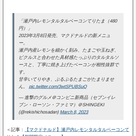
「瀬戸内レモンタルタルベーコンてりたま（480
円）」
2023年3月8日発売、マクドナルドの新メニュ
ー。
瀬戸内産レモンを細かく刻み、たまごや玉ねぎ、
ピクルスと合わせた具材感たっぷりのタルタルソ
ースと、丁寧に焼き上げたベーコンが相性抜群で
す。
甘辛いてりやき、ぷるぷるたまごがたまりませ
ん。
pic.twitter.com/3wtSPUBSuQ
— 進撃のグルメ＠コンビニ新商品（セブンイレ
ブン・ローソン・ファミマ）＠SHINGEKI
(@rekishichosadan)
March 8, 2023
＜記事：
【マクドナルド】瀬戸内レモンタルタルベーコンて