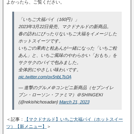
よかったら、ご覧ください。
「いちご大福パイ（160円）」
2023年3月22日発売、マクドナルドの新商品。
春の訪れにぴったりないちご大福をイメージした
ホットスイーツです。
いちごの果肉と粒あんが一緒になった「いちご粒
あん」と、いちご風味のやわらかい「おもち」を
サクサクのパイで包みました。
全体的にやさしい味わいです。
pic.twitter.com/ox5nbLTs0A
— 進撃のグルメ＠コンビニ新商品（セブンイレ
ブン・ローソン・ファミマ）＠SHINGEKI
(@rekishichosadan)
March 21, 2023
＜記事：
【マクドナルド】いちご大福パイ（ホットスイー
ツ）【新メニュー】
＞