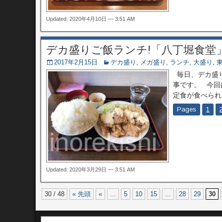
Updated: 2020年4月10日 — 3:51 AM
デカ盛りご飯ランチ!「八丁堀食堂
2017年2月15日
デカ盛り
,
メガ盛り
,
ランチ
,
大盛り
,
毎日、デカ盛り
事です。 今回
定食が食べられ
Pages
1
Updated: 2020年3月29日 — 3:51 AM
30 / 48
« 先頭
«
...
5
10
15
...
28
29
30