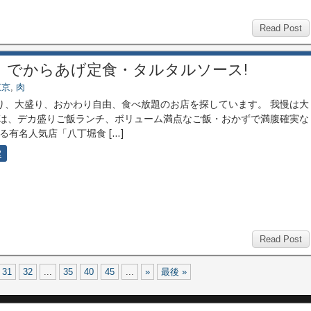
Read Post
」でからあげ定食・タルタルソース!
東京
,
肉
、大盛り、おかわり自由、食べ放題のお店を探しています。 我慢は大
は、デカ盛りご飯ランチ、ボリューム満点なご飯・おかずで満腹確実な
る有名人気店「八丁堀食 […]
2
Read Post
31
32
...
35
40
45
...
»
最後 »