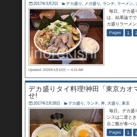
2017年3月2日
デカ盛り
,
メガ盛り
,
ランチ
,
ラーメン
,
毎日、デカ盛り
は、結果論でで
カ盛りラーメン
Pages
1
Updated: 2020年4月10日 — 4:15 AM
デカ盛りタイ料理!神田「東京カオ
せ!
2017年2月28日
デカ盛り
,
ランチ
,
丼
,
大盛り
,
東京
毎日、デカ盛り
ンスは二度とき
台ご飯が食べら
Pages
1