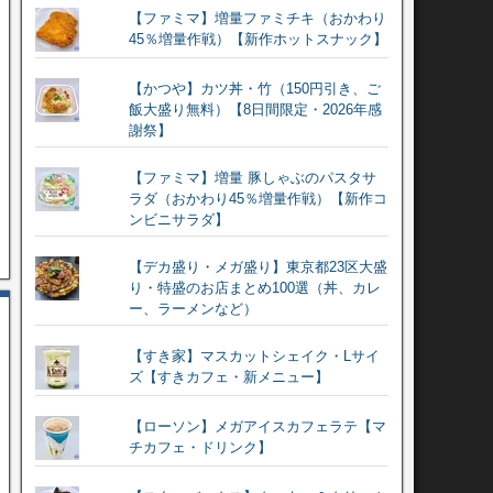
【ファミマ】増量ファミチキ（おかわり
45％増量作戦）【新作ホットスナック】
【かつや】カツ丼・竹（150円引き、ご
飯大盛り無料）【8日間限定・2026年感
謝祭】
【ファミマ】増量 豚しゃぶのパスタサ
ラダ（おかわり45％増量作戦）【新作コ
ンビニサラダ】
【デカ盛り・メガ盛り】東京都23区大盛
り・特盛のお店まとめ100選（丼、カレ
ー、ラーメンなど）
【すき家】マスカットシェイク・Lサイ
ズ【すきカフェ・新メニュー】
【ローソン】メガアイスカフェラテ【マ
チカフェ・ドリンク】