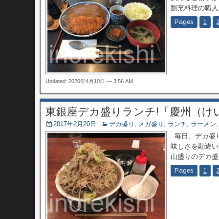
割烹料理の職人
Pages
1
Updated: 2020年4月10日 — 3:56 AM
東銀座デカ盛りランチ!「慶州（け
2017年2月20日
デカ盛り
,
メガ盛り
,
ランチ
,
ラーメン
毎日、デカ盛り
味しさを勘違い
山盛りのデカ盛
Pages
1