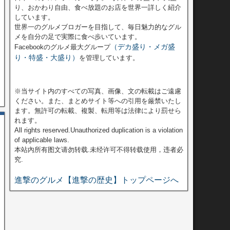
り、おかわり自由、食べ放題のお店を世界一詳しく紹介
しています。
世界一のグルメブロガーを目指して、毎日魅力的なグル
メを自分の足で実際に食べ歩いています。
（デカ盛り・メガ盛
Facebookのグルメ最大グループ
り・特盛・大盛り）
を管理しています。
※当サイト内のすべての写真、画像、文の転載はご遠慮
ください。また、まとめサイト等への引用を厳禁いたし
ます。無許可の転載、複製、転用等は法律により罰せら
れます。
All rights reserved.Unauthorized duplication is a violation
of applicable laws.
本站內所有图文请勿转载.未经许可不得转载使用，违者必
究.
進撃のグルメ【進撃の歴史】トップページへ