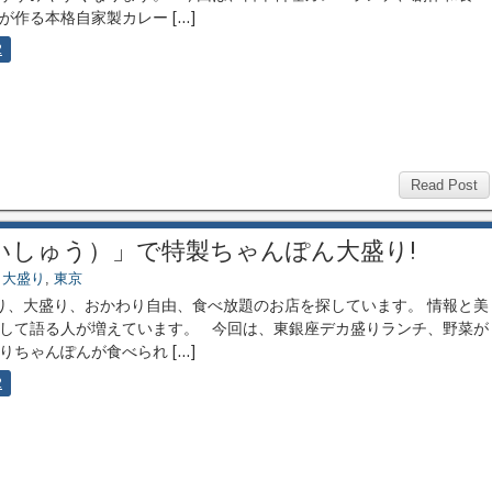
が作る本格自家製カレー […]
2
Read Post
いしゅう）」で特製ちゃんぽん大盛り!
,
大盛り
,
東京
、大盛り、おかわり自由、食べ放題のお店を探しています。 情報と美
して語る人が増えています。 今回は、東銀座デカ盛りランチ、野菜が
りちゃんぽんが食べられ […]
2