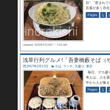
目”、”恵まれ
言葉が多く存在し
Pages
1
Updated: 2020年4月10日 — 3:52 AM
浅草行列グルメ!「吾妻橋藪そば（
2017年2月17日
そば
,
ランチ
,
大盛り
,
東京
毎日、デカ盛り
考えは、人を退
中から人が集ま
Pages
1