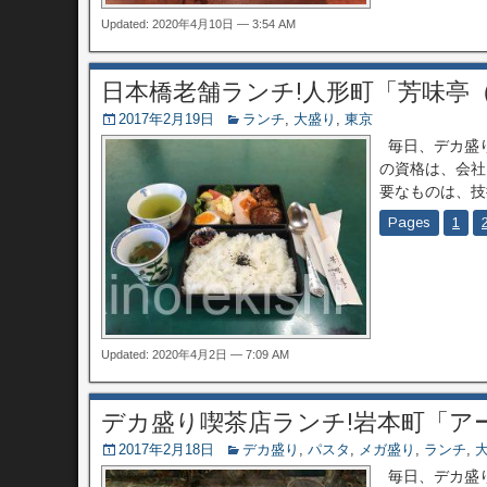
Updated: 2020年4月10日 — 3:54 AM
日本橋老舗ランチ!人形町「芳味亭
2017年2月19日
ランチ
,
大盛り
,
東京
毎日、デカ盛り
の資格は、会社
要なものは、技
Pages
1
Updated: 2020年4月2日 — 7:09 AM
デカ盛り喫茶店ランチ!岩本町「ア
2017年2月18日
デカ盛り
,
パスタ
,
メガ盛り
,
ランチ
,
毎日、デカ盛り