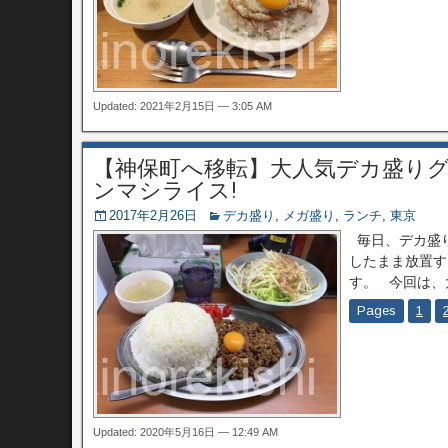
Updated: 2021年2月15日 — 3:05 AM
【神保町へ移転】大人気デカ盛りグ
ンマシライス!
2017年2月26日
デカ盛り
,
メガ盛り
,
ランチ
,
東京
毎日、デカ盛り
したまま放置す
す。 今回は、
Pages
1
Updated: 2020年5月16日 — 12:49 AM