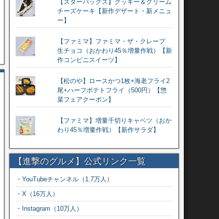
【スターバックス】クッキー＆クリーム
チーズケーキ【新作デザート・新メニュ
ー】
【ファミマ】ファミマ・ザ・クレープ
生チョコ（おかわり45％増量作戦）【新
作コンビニスイーツ】
【松のや】ロースかつ1枚+海老フライ2
尾+ハーフポテトフライ（500円）【惣
菜フェアクーポン】
【ファミマ】増量千切りキャベツ（おか
わり45％増量作戦）【新作サラダ】
【進撃のグルメ】公式リンク一覧
・
YouTubeチャンネル（1.7万人）
・
X（16万人）
・
Instagram（10万人）