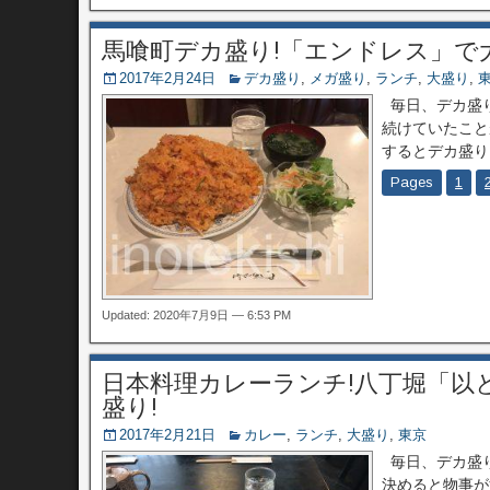
馬喰町デカ盛り!「エンドレス」で
2017年2月24日
デカ盛り
,
メガ盛り
,
ランチ
,
大盛り
,
毎日、デカ盛り
続けていたこと
するとデカ盛り
Pages
1
Updated: 2020年7月9日 — 6:53 PM
日本料理カレーランチ!八丁堀「以
盛り!
2017年2月21日
カレー
,
ランチ
,
大盛り
,
東京
毎日、デカ盛り
決めると物事が