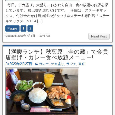
毎日、デカ盛り、大盛り、おかわり自由、食べ放題のお店を探
しています。 後は突き進むだけです。 今回は、ステーキマッ
クス、付け合わせは唐揚げのがっつり系ステーキ専門店「ステー
キマックス（STEA […]
Pages
1
2
Updated: 2020年7月5日 — 2:46 AM
Read Post
【満腹ランチ】秋葉原「金の蔵」で金賞
唐揚げ・カレー食べ放題メニュー!
2020年2月27日
カレー
,
デカ盛り
,
ランチ
,
東京