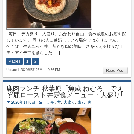
毎日、デカ盛り、大盛り、おかわり自由、食べ放題のお店を探
しています。 周りの人に嫉妬している場合ではありません。
今回は、生肉ユッケ丼、新たな肉の美味しさを伝える様々な工
夫・アイデアを凝らした […]
Pages
1
2
Updated: 2020年5月23日 — 9:56 PM
Read Post
鹿肉ランチ!秋葉原「魚蔵 ねむろ」でえ
ぞ鹿ロースト丼定食メニュー・大盛り!
2020年1月5日
ランチ
,
丼
,
大盛り
,
東京
,
肉