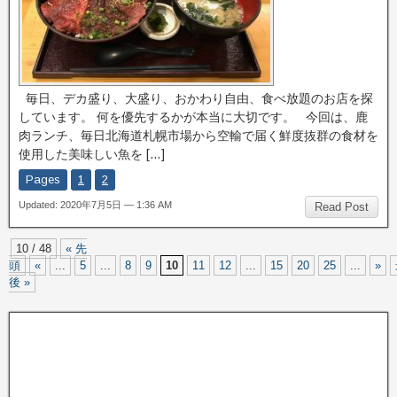
毎日、デカ盛り、大盛り、おかわり自由、食べ放題のお店を探
しています。 何を優先するかが本当に大切です。 今回は、鹿
肉ランチ、毎日北海道札幌市場から空輸で届く鮮度抜群の食材を
使用した美味しい魚を […]
Pages
1
2
Updated: 2020年7月5日 — 1:36 AM
Read Post
10 / 48
« 先
頭
«
...
5
...
8
9
10
11
12
...
15
20
25
...
»
後 »