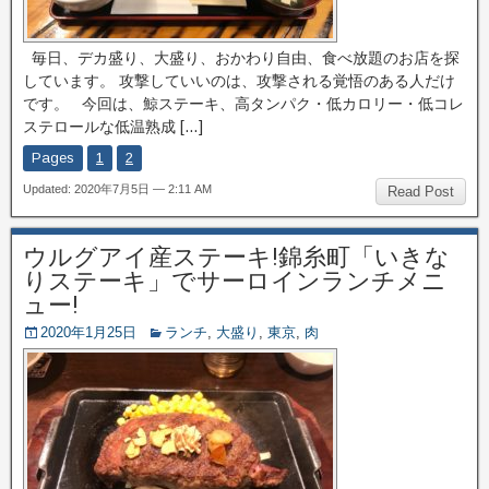
毎日、デカ盛り、大盛り、おかわり自由、食べ放題のお店を探
しています。 攻撃していいのは、攻撃される覚悟のある人だけ
です。 今回は、鯨ステーキ、高タンパク・低カロリー・低コレ
ステロールな低温熟成 […]
Pages
1
2
Updated: 2020年7月5日 — 2:11 AM
Read Post
ウルグアイ産ステーキ!錦糸町「いきな
りステーキ」でサーロインランチメニ
ュー!
2020年1月25日
ランチ
,
大盛り
,
東京
,
肉