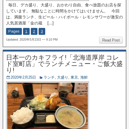
毎日、デカ盛り、大盛り、おかわり自由、食べ放題のお店を探
しています。 無駄なことに時間をかけてはいけません。 今回
は、満腹ランチ、生ビール・ハイボール・レモンサワーが激安の
人気居酒屋「金の蔵 […]
Pages
1
2
3
Updated: 2020年5月23日 — 9:10 PM
Read Post
日本一のカキフライ!「北海道厚岸 コレ
ド室町店」でランチメニュー・ご飯大盛
り!
2020年2月25日
ランチ
,
大盛り
,
東京
,
海鮮