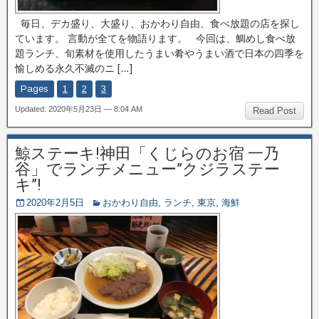
毎日、デカ盛り、大盛り、おかわり自由、食べ放題の店を探し
ています。 言動が全てを物語ります。 今回は、鯛めし食べ放
題ランチ、旬素材を使用したうまい肴やうまい酒で日本の四季を
愉しめる永久不滅のニ […]
Pages
1
2
3
Updated: 2020年5月23日 — 8:04 AM
Read Post
鯨ステーキ!神田「くじらのお宿 一乃
谷」でランチメニュー”クジラステー
キ”!
2020年2月5日
おかわり自由
,
ランチ
,
東京
,
海鮮