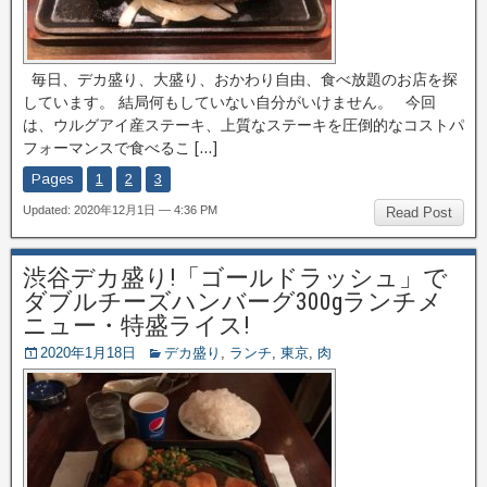
毎日、デカ盛り、大盛り、おかわり自由、食べ放題のお店を探
しています。 結局何もしていない自分がいけません。 今回
は、ウルグアイ産ステーキ、上質なステーキを圧倒的なコストパ
フォーマンスで食べるこ […]
Pages
1
2
3
Updated: 2020年12月1日 — 4:36 PM
Read Post
渋谷デカ盛り!「ゴールドラッシュ」で
ダブルチーズハンバーグ300gランチメ
ニュー・特盛ライス!
2020年1月18日
デカ盛り
,
ランチ
,
東京
,
肉