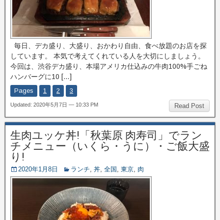
毎日、デカ盛り、大盛り、おかわり自由、食べ放題のお店を探
しています。 本気で考えてくれている人を大切にしましょう。
今回は、渋谷デカ盛り、本場アメリカ仕込みの牛肉100%手ごね
ハンバーグに10 […]
Pages
1
2
3
Updated: 2020年5月7日 — 10:33 PM
Read Post
生肉ユッケ丼!「秋葉原 肉寿司」でラン
チメニュー（いくら・うに）・ご飯大盛
り!
2020年1月8日
ランチ
,
丼
,
全国
,
東京
,
肉