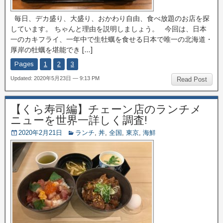
毎日、デカ盛り、大盛り、おかわり自由、食べ放題のお店を探
しています。 ちゃんと理由を説明しましょう。 今回は、日本
一のカキフライ、一年中で生牡蠣を食せる日本で唯一の北海道・
厚岸の牡蠣を堪能でき […]
Pages
1
2
3
Updated: 2020年5月23日 — 9:13 PM
Read Post
【くら寿司編】チェーン店のランチメ
ニューを世界一詳しく調査!
2020年2月21日
ランチ
,
丼
,
全国
,
東京
,
海鮮