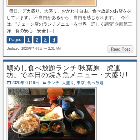
毎日、デカ盛り、大盛り、おかわり自由、食べ放題のお店を探
しています。 不自由があるから、自由を感じられます。 今回
は、”チェーン店のランチメニューを世界一詳しく調査”企画第三
弾、食の安心・安全 […]
Pages
1
2
3
4
Updated: 2020年7月5日 — 2:31 AM
Read Post
鯛めし食べ放題ランチ!秋葉原「虎連
坊」で本日の焼き魚メニュー・大盛り!
2020年2月16日
ランチ
,
大盛り
,
東京
,
食べ放題