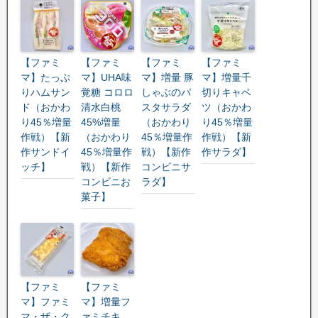
【ファミ
【ファミ
【ファミ
【ファミ
マ】たっぷ
マ】UHA味
マ】増量 豚
マ】増量千
りハムサン
覚糖 コロロ
しゃぶのパ
切りキャベ
ド（おかわ
清水白桃
スタサラダ
ツ（おかわ
り45％増量
45%増量
（おかわり
り45％増量
作戦）【新
（おかわり
45％増量作
作戦）【新
作サンドイ
45％増量作
戦）【新作
作サラダ】
ッチ】
戦）【新作
コンビニサ
コンビニお
ラダ】
菓子】
【ファミ
【ファミ
マ】ファミ
マ】増量フ
マ・ザ・ク
ァミチキ