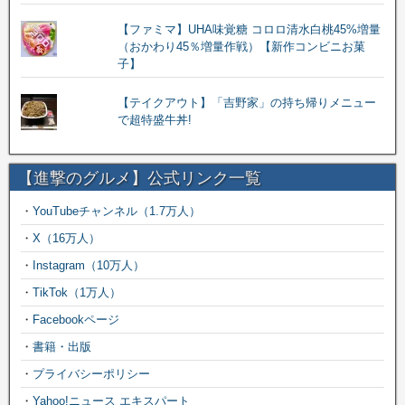
【ファミマ】UHA味覚糖 コロロ清水白桃45%増量
（おかわり45％増量作戦）【新作コンビニお菓
子】
【テイクアウト】「吉野家」の持ち帰りメニュー
で超特盛牛丼!
【進撃のグルメ】公式リンク一覧
・
YouTubeチャンネル（1.7万人）
・
X（16万人）
・
Instagram（10万人）
・
TikTok（1万人）
・
Facebookページ
・
書籍・出版
・
プライバシーポリシー
・
Yahoo!ニュース エキスパート