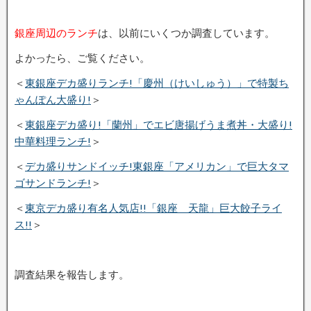
銀座周辺のランチ
は、以前にいくつか調査しています。
よかったら、ご覧ください。
＜
東銀座デカ盛りランチ!「慶州（けいしゅう）」で特製ち
ゃんぽん大盛り!
＞
＜
東銀座デカ盛り!「蘭州」でエビ唐揚げうま煮丼・大盛り!
中華料理ランチ!
＞
＜
デカ盛りサンドイッチ!東銀座「アメリカン」で巨大タマ
ゴサンドランチ!
＞
＜
東京デカ盛り有名人気店!!「銀座 天龍」巨大餃子ライ
ス!!
＞
調査結果を報告します。