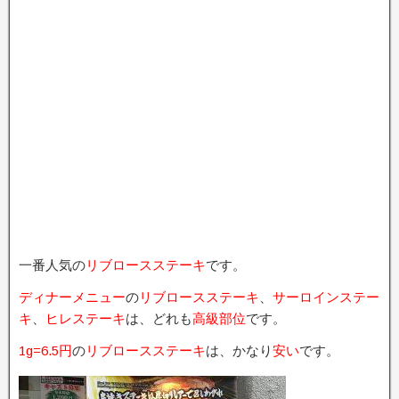
一番人気の
リブロースステーキ
です。
ディナーメニュー
の
リブロースステーキ
、
サーロインステー
キ
、
ヒレステーキ
は、どれも
高級部位
です。
1g=6.5円
の
リブロースステーキ
は、かなり
安い
です。