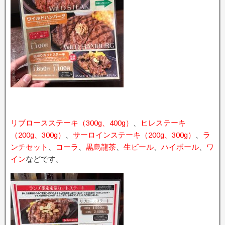
リブロースステーキ（300g、400g）
、
ヒレステーキ
（200g、300g）
、
サーロインステーキ（200g、300g）
、
ラ
ンチセット
、
コーラ
、
黒烏龍茶
、
生ビール
、
ハイボール
、
ワ
イン
などです。