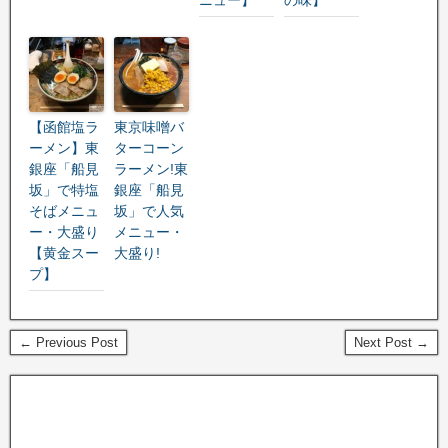
【函館塩ラ
東京味噌バ
ーメン】東
ターコーン
銀座「船見
ラーメン!東
坂」で特塩
銀座「船見
そばメニュ
坂」で人気
ー・大盛り
メニュー・
【黄金スー
大盛り!
プ】
← Previous Post
Next Post →