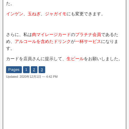
た。
インゲン
、
玉ねぎ
、
ジャガイモ
にも変更できます。
さらに、私は
肉マイレージカード
の
プラチナ会員
であるた
め、
アルコールを含めたドリンク
が
一杯サービス
になりま
す。
カードを店員さんに提示して、
生ビール
をお願いしました。
Pages
1
2
3
Updated: 2020年12月1日 — 4:42 PM