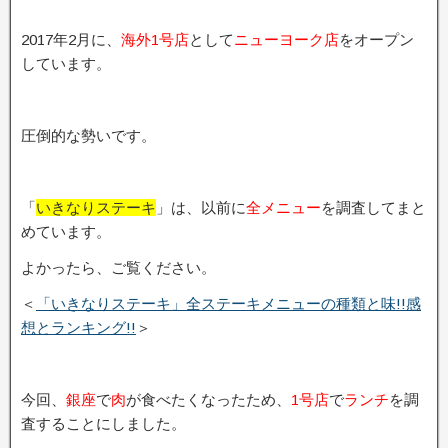
2017年2月に、
海外1号店
として
ニューヨーク店
をオープン
しています。
圧倒的な勢いです。
「
いきなりステーキ
」は、以前に
全メニュー
を調査してまと
めています。
よかったら、ご覧ください。
＜
「いきなりステーキ」全ステーキメニューの種類と味!!感
想とランキング!!
＞
今回、
銀座
で
肉
が食べたくなったため、
1号店
で
ランチ
を調
査することにしました。