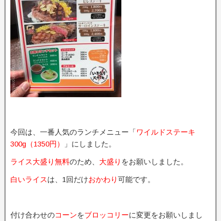
今回は、一番人気のランチメニュー「
ワイルドステーキ
300g（1350円）
」にしました。
ライス大盛り無料
のため、
大盛り
をお願いしました。
白いライス
は、1回だけ
おかわり
可能です。
付け合わせの
コーン
を
ブロッコリー
に変更をお願いしまし