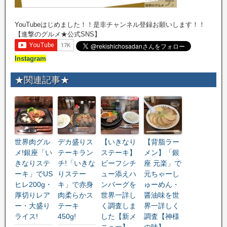
YouTubeはじめました！！是非チャンネル登録お願いします！！
【進撃のグルメ★公式SNS】
Instagram
★関連記事★
世界肉グル
デカ盛りス
【いきなり
【背脂ラー
メ!銀座「い
テーキラン
ステーキ】
メン】「銀
きなりステ
チ!「いきな
ビーフシチ
座 元楽」で
ーキ」でUS
りステー
ュー添えハ
元ちゃーし
ヒレ200g・
キ」で赤身
ンバーグを
ゅーめん・
厚切りレア
肉柔らかス
世界一詳し
醤油味を世
ー・大盛り
テーキ
く調査しま
界一詳しく
ライス!
450g!
した【新メ
調査【神様
ニュー】
の味】