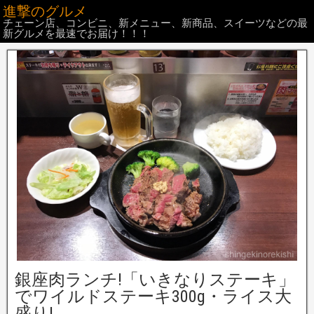
進撃のグルメ
チェーン店、コンビニ、新メニュー、新商品、スイーツなどの最
新グルメを最速でお届け！！！
銀座肉ランチ!「いきなりステーキ」
でワイルドステーキ300g・ライス大
盛り!