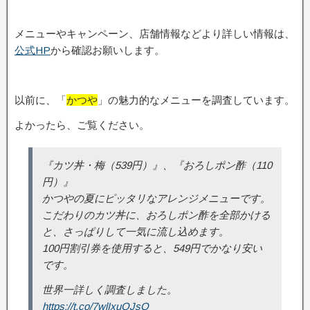
メニューやキャンペーン、店舗情報などより詳しい情報は、
公式HP
から確認お願いします。
以前に、「
かつや
」の魅力的なメニューを調査しています。
よかったら、ご覧ください。
『カツ丼・梅（539円）』、『おろしポン酢（110
円）』
かつやの夏にピッタリなアレンジメニューです。
こだわりのカツ丼に、おろしポン酢を全部かける
と、さっぱりして一気に流し込めます。
100円割引券を使用すると、549円でかなり安い
です。
世界一詳しく調査しました。
https://t.co/7wlIxuOJsQ