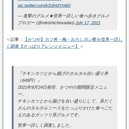
pic.twitter.com/kS3HdYIn6G
— 進撃のグルメ★世界一詳しい食べ歩きグルメ
ブロガー (@rekishichosadan)
July 17, 2021
＜記事：
【かつや】カツ丼・梅・おろしポン酢を世界一詳し
く調査【さっぱりアレンジメニュー】
＞
『チキンカツとから揚げのタルタル合い盛り丼
（649円）』
2021年9月24日発売、かつやの期間限定メニュ
ー。
チキンカツとから揚げを合い盛りにして、具だく
さんのタルタルソースをたっぷりかけた食べごた
えのあるガッツリ系グルメです。
世界一詳しく調査しました。