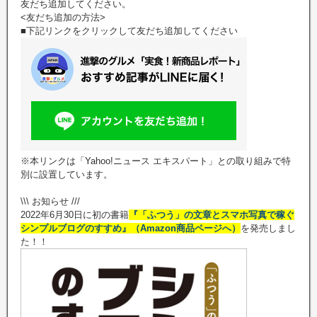
友だち追加してください。
<友だち追加の方法>
■下記リンクをクリックして友だち追加してください
※本リンクは「Yahoo!ニュース エキスパート」との取り組みで特
別に設置しています。
\\\ お知らせ ///
2022年6月30日に初の書籍
『「ふつう」の文章とスマホ写真で稼ぐ
シンプルブログのすすめ』（Amazon商品ページへ）
を発売しまし
た！！