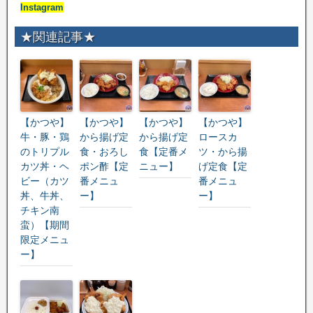
Instagram
★関連記事★
【かつや】
【かつや】
【かつや】
【かつや】
牛・豚・鶏
から揚げ定
から揚げ定
ロースカ
のトリプル
食・おろし
食【定番メ
ツ・から揚
カツ丼・ヘ
ポン酢【定
ニュー】
げ定食【定
ビー（カツ
番メニュ
番メニュ
丼、牛丼、
ー】
ー】
チキン南
蛮）【期間
限定メニュ
ー】