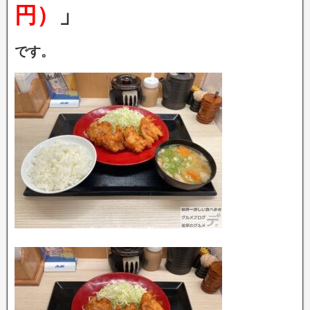
円）
」
です。