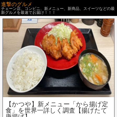
進撃のグルメ
チェーン店、コンビニ、新メニュー、新商品、スイーツなどの最
新グルメを最速でお届け！！！
【かつや】新メニュー「から揚げ定
食」を世界一詳しく調査【揚げたて
唐揚げ】