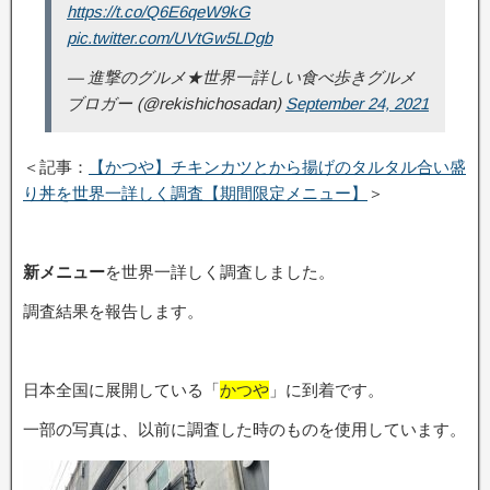
https://t.co/Q6E6qeW9kG
pic.twitter.com/UVtGw5LDgb
— 進撃のグルメ★世界一詳しい食べ歩きグルメ
ブロガー (@rekishichosadan)
September 24, 2021
＜記事：
【かつや】チキンカツとから揚げのタルタル合い盛
り丼を世界一詳しく調査【期間限定メニュー】
＞
新メニュー
を世界一詳しく調査しました。
調査結果を報告します。
日本全国に展開している「
かつや
」に到着です。
一部の写真は、以前に調査した時のものを使用しています。