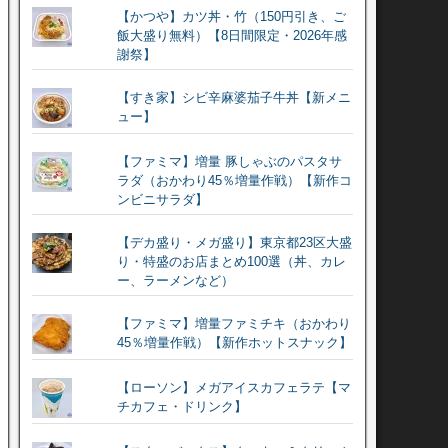
【かつや】カツ丼・竹（150円引き、ご
飯大盛り無料）【8日間限定・2026年感
謝祭】
【すき家】シビ辛麻婆茄子牛丼【新メニ
ュー】
【ファミマ】増量 豚しゃぶのパスタサ
ラダ（おかわり45％増量作戦）【新作コ
ンビニサラダ】
【デカ盛り・メガ盛り】東京都23区大盛
り・特盛のお店まとめ100選（丼、カレ
ー、ラーメンなど）
【ファミマ】増量ファミチキ（おかわり
45％増量作戦）【新作ホットスナック】
【ローソン】メガアイスカフェラテ【マ
チカフェ・ドリンク】