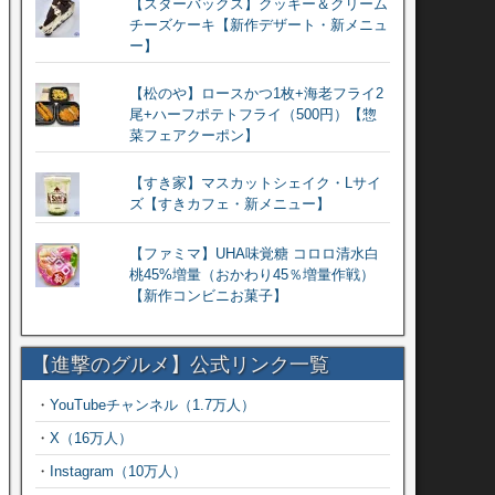
【スターバックス】クッキー＆クリーム
チーズケーキ【新作デザート・新メニュ
ー】
【松のや】ロースかつ1枚+海老フライ2
尾+ハーフポテトフライ（500円）【惣
菜フェアクーポン】
【すき家】マスカットシェイク・Lサイ
ズ【すきカフェ・新メニュー】
【ファミマ】UHA味覚糖 コロロ清水白
桃45%増量（おかわり45％増量作戦）
【新作コンビニお菓子】
【進撃のグルメ】公式リンク一覧
・
YouTubeチャンネル（1.7万人）
・
X（16万人）
・
Instagram（10万人）