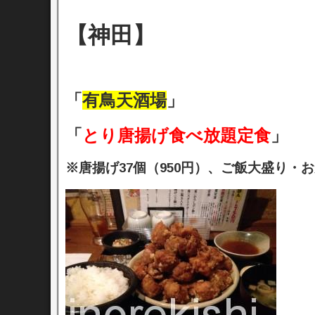
【神田】
「
有鳥天酒場
」
「
とり唐揚げ食べ放題定食
」
※唐揚げ37個（950円）、ご飯大盛り・