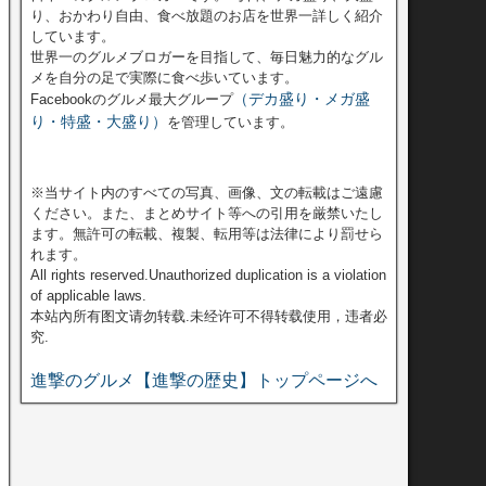
り、おかわり自由、食べ放題のお店を世界一詳しく紹介
しています。
世界一のグルメブロガーを目指して、毎日魅力的なグル
メを自分の足で実際に食べ歩いています。
（デカ盛り・メガ盛
Facebookのグルメ最大グループ
り・特盛・大盛り）
を管理しています。
※当サイト内のすべての写真、画像、文の転載はご遠慮
ください。また、まとめサイト等への引用を厳禁いたし
ます。無許可の転載、複製、転用等は法律により罰せら
れます。
All rights reserved.Unauthorized duplication is a violation
of applicable laws.
本站內所有图文请勿转载.未经许可不得转载使用，违者必
究.
進撃のグルメ【進撃の歴史】トップページへ