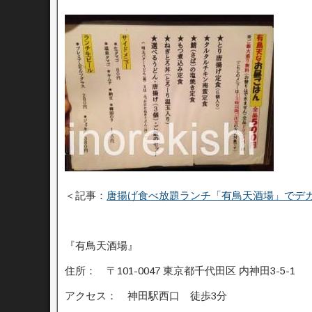
＜記事：
唐揚げ食べ放題ランチ「有鳥天酒場」でデカ
『有鳥天酒場』
住所： 〒101-0047 東京都千代田区 内神田3-5-1
アクセス： 神田駅西口 徒歩3分