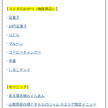
【
コメダのおやつ（物販商品）
】
・
豆菓子
・
10円豆菓子
・
コどら
・
マルーン
・
コーヒーキャンデー
・
羊羹
・
しるこサンド
【
モーニング
】
・
名古屋名物おぐらあん
・
山梨県産白桃とすもものジャム ※エリア限定メニュー