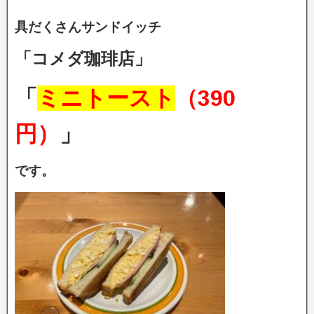
具だくさんサンドイッチ
「コメダ珈琲店」
「
ミニトースト
（390
円）
」
です。