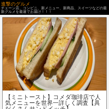
進撃のグルメ
チェーン店、コンビニ、新メニュー、新商品、スイーツなどの最
新グルメを最速でお届け！！！
【ミニトースト】コメダ珈琲店で人
気メニューを世界一詳しく調査【具
だくさんサンドイッチ】