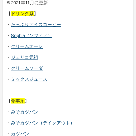
※2021年11月に更新
【
ドリンク系
】
・
たっぷりアイスコーヒー
・
Sophia（ソフィア）
・
クリームオーレ
・
ジェリコ元祖
・
クリームソーダ
・
ミックスジュース
【
食事系
】
・
みそカツパン
・
みそカツパン（テイクアウト）
・
カツパン