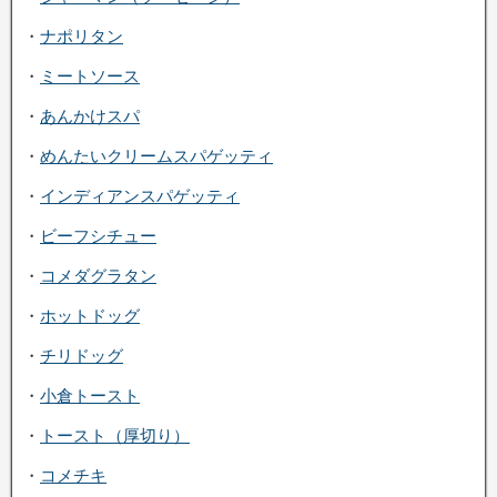
・
ナポリタン
・
ミートソース
・
あんかけスパ
・
めんたいクリームスパゲッティ
・
インディアンスパゲッティ
・
ビーフシチュー
・
コメダグラタン
・
ホットドッグ
・
チリドッグ
・
小倉トースト
・
トースト（厚切り）
・
コメチキ