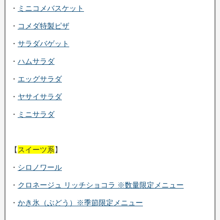
・
ミニコメバスケット
・
コメダ特製ピザ
・
サラダバゲット
・
ハムサラダ
・
エッグサラダ
・
ヤサイサラダ
・
ミニサラダ
【
スイーツ系
】
・
シロノワール
・
クロネージュ リッチショコラ ※数量限定メニュー
・
かき氷（ぶどう）※季節限定メニュー