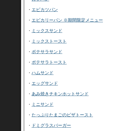
・
エビカツパン
・
エビカリーパン ※期間限定メニュー
・
ミックスサンド
・
ミックストースト
・
ポテサラサンド
・
ポテサラトースト
・
ハムサンド
・
エッグサンド
・
あみ焼きチキンホットサンド
・
ミニサンド
・
たっぷりたまごのピザトースト
・
ドミグラスバーガー