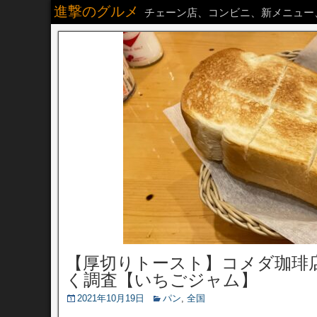
進撃のグルメ
チェーン店、コンビニ、新メニュー
【厚切りトースト】コメダ珈琲
く調査【いちごジャム】
2021年10月19日
パン
,
全国