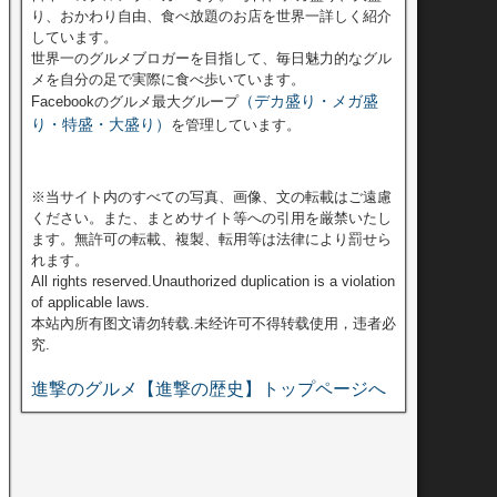
り、おかわり自由、食べ放題のお店を世界一詳しく紹介
しています。
世界一のグルメブロガーを目指して、毎日魅力的なグル
メを自分の足で実際に食べ歩いています。
（デカ盛り・メガ盛
Facebookのグルメ最大グループ
り・特盛・大盛り）
を管理しています。
※当サイト内のすべての写真、画像、文の転載はご遠慮
ください。また、まとめサイト等への引用を厳禁いたし
ます。無許可の転載、複製、転用等は法律により罰せら
れます。
All rights reserved.Unauthorized duplication is a violation
of applicable laws.
本站內所有图文请勿转载.未经许可不得转载使用，违者必
究.
進撃のグルメ【進撃の歴史】トップページへ