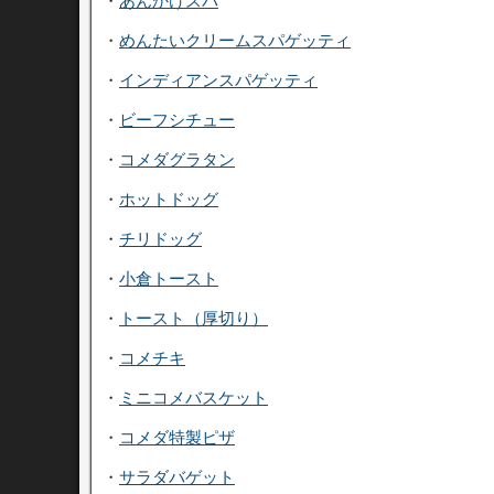
・
あんかけスパ
・
めんたいクリームスパゲッティ
・
インディアンスパゲッティ
・
ビーフシチュー
・
コメダグラタン
・
ホットドッグ
・
チリドッグ
・
小倉トースト
・
トースト（厚切り）
・
コメチキ
・
ミニコメバスケット
・
コメダ特製ピザ
・
サラダバゲット