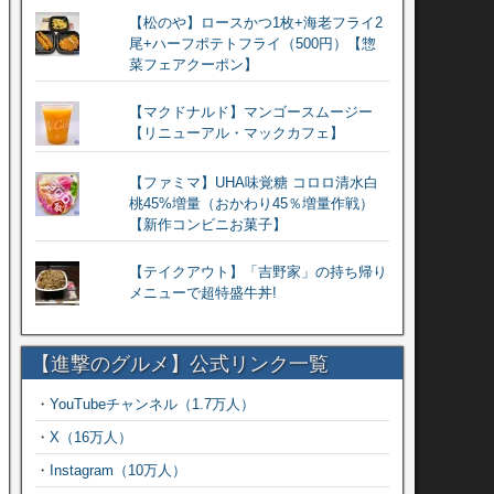
【松のや】ロースかつ1枚+海老フライ2
尾+ハーフポテトフライ（500円）【惣
菜フェアクーポン】
【マクドナルド】マンゴースムージー
【リニューアル・マックカフェ】
【ファミマ】UHA味覚糖 コロロ清水白
桃45%増量（おかわり45％増量作戦）
【新作コンビニお菓子】
【テイクアウト】「吉野家」の持ち帰り
メニューで超特盛牛丼!
【進撃のグルメ】公式リンク一覧
・
YouTubeチャンネル（1.7万人）
・
X（16万人）
・
Instagram（10万人）