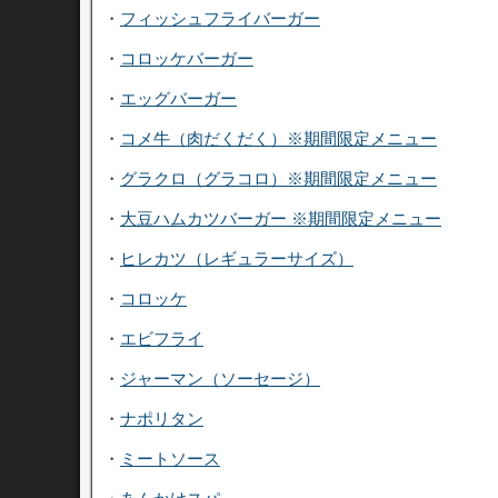
・
フィッシュフライバーガー
・
コロッケバーガー
・
エッグバーガー
・
コメ牛（肉だくだく）※期間限定メニュー
・
グラクロ（グラコロ）※期間限定メニュー
・
大豆ハムカツバーガー ※期間限定メニュー
・
ヒレカツ（レギュラーサイズ）
・
コロッケ
・
エビフライ
・
ジャーマン（ソーセージ）
・
ナポリタン
・
ミートソース