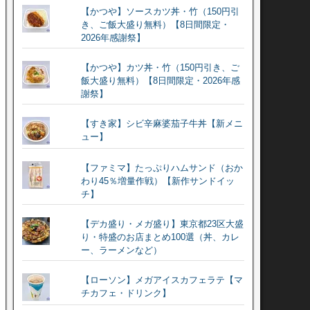
【かつや】ソースカツ丼・竹（150円引
き、ご飯大盛り無料）【8日間限定・
2026年感謝祭】
【かつや】カツ丼・竹（150円引き、ご
飯大盛り無料）【8日間限定・2026年感
謝祭】
【すき家】シビ辛麻婆茄子牛丼【新メニ
ュー】
【ファミマ】たっぷりハムサンド（おか
わり45％増量作戦）【新作サンドイッ
チ】
【デカ盛り・メガ盛り】東京都23区大盛
り・特盛のお店まとめ100選（丼、カレ
ー、ラーメンなど）
【ローソン】メガアイスカフェラテ【マ
チカフェ・ドリンク】