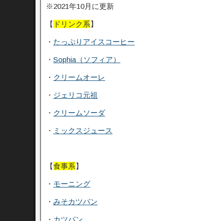
※2021年10月に更新
【
ドリンク系
】
・
たっぷりアイスコーヒー
・
Sophia（ソフィア）
・
クリームオーレ
・
ジェリコ元祖
・
クリームソーダ
・
ミックスジュース
【
食事系
】
・
モーニング
・
みそカツパン
・
カツパン