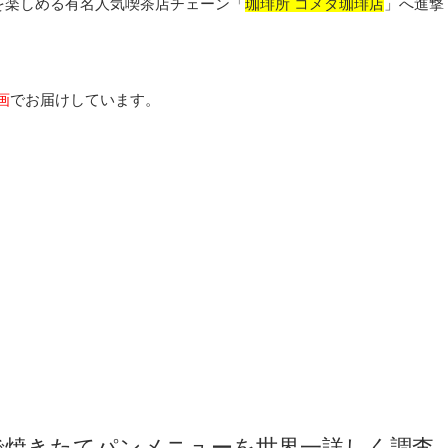
を楽しめる有名人気喫茶店チェーン「
珈琲所 コメダ珈琲店
」へ進撃
画
でお届けしています。
で焼きたてパンメニューを世界一詳しく調査