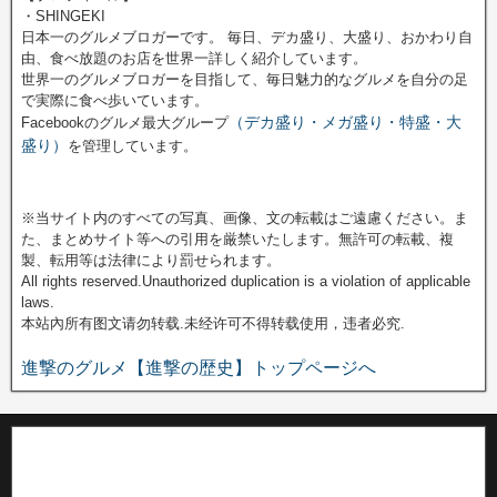
・SHINGEKI
日本一のグルメブロガーです。 毎日、デカ盛り、大盛り、おかわり自
由、食べ放題のお店を世界一詳しく紹介しています。
世界一のグルメブロガーを目指して、毎日魅力的なグルメを自分の足
で実際に食べ歩いています。
（デカ盛り・メガ盛り・特盛・大
Facebookのグルメ最大グループ
盛り）
を管理しています。
※当サイト内のすべての写真、画像、文の転載はご遠慮ください。ま
た、まとめサイト等への引用を厳禁いたします。無許可の転載、複
製、転用等は法律により罰せられます。
All rights reserved.Unauthorized duplication is a violation of applicable
laws.
本站內所有图文请勿转载.未经许可不得转载使用，违者必究.
進撃のグルメ【進撃の歴史】トップページへ