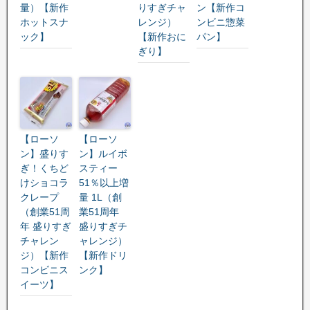
量）【新作
りすぎチャ
ン【新作コ
ホットスナ
レンジ）
ンビニ惣菜
ック】
【新作おに
パン】
ぎり】
【ローソ
【ローソ
ン】盛りす
ン】ルイボ
ぎ！くちど
スティー
けショコラ
51％以上増
クレープ
量 1L（創
（創業51周
業51周年
年 盛りすぎ
盛りすぎチ
チャレン
ャレンジ）
ジ）【新作
【新作ドリ
コンビニス
ンク】
イーツ】