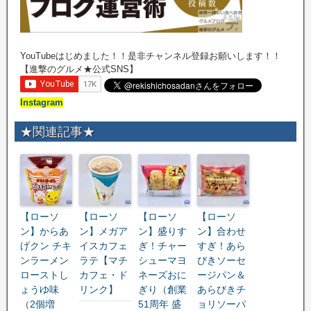
YouTubeはじめました！！是非チャンネル登録お願いします！！
【進撃のグルメ★公式SNS】
Instagram
★関連記事★
【ローソ
【ローソ
【ローソ
【ローソ
ン】からあ
ン】メガア
ン】盛りす
ン】合わせ
げクン チキ
イスカフェ
ぎ！チャー
すぎ！あら
ンラーメン
ラテ【マチ
シューマヨ
びきソーセ
ローストし
カフェ・ド
ネーズおに
ージパン＆
ょうゆ味
リンク】
ぎり（創業
あらびきチ
（2個増
51周年 盛
ョリソーパ