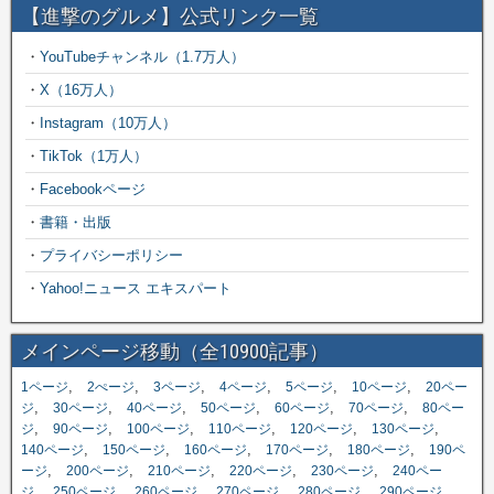
【進撃のグルメ】公式リンク一覧
・
YouTubeチャンネル（1.7万人）
・
X（16万人）
・
Instagram（10万人）
・
TikTok（1万人）
・
Facebookページ
・
書籍・出版
・
プライバシーポリシー
・
Yahoo!ニュース エキスパート
メインページ移動（全10900記事）
,
,
,
,
,
,
1ページ
2ぺージ
3ページ
4ページ
5ページ
10ページ
20ペー
,
,
,
,
,
,
ジ
30ページ
40ページ
50ページ
60ページ
70ページ
80ペー
,
,
,
,
,
,
ジ
90ページ
100ページ
110ページ
120ページ
130ページ
,
,
,
,
,
140ページ
150ページ
160ページ
170ページ
180ページ
190ペ
,
,
,
,
,
ージ
200ページ
210ページ
220ページ
230ページ
240ペー
,
,
,
,
,
,
ジ
250ページ
260ページ
270ページ
280ページ
290ページ