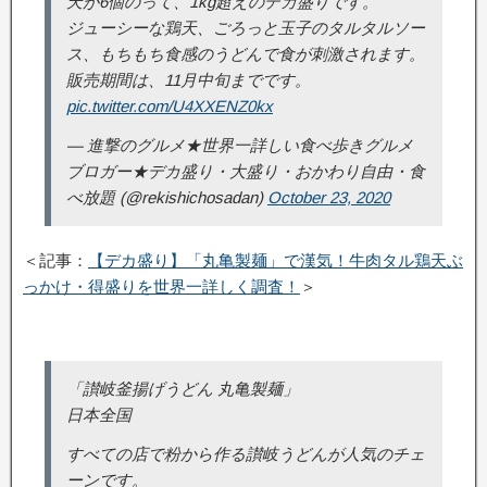
天が6個のって、1kg超えのデカ盛りです。
ジューシーな鶏天、ごろっと玉子のタルタルソー
ス、もちもち食感のうどんで食が刺激されます。
販売期間は、11月中旬までです。
pic.twitter.com/U4XXENZ0kx
— 進撃のグルメ★世界一詳しい食べ歩きグルメ
ブロガー★デカ盛り・大盛り・おかわり自由・食
べ放題 (@rekishichosadan)
October 23, 2020
＜記事：
【デカ盛り】「丸亀製麺」で漢気！牛肉タル鶏天ぶ
っかけ・得盛りを世界一詳しく調査！
＞
「讃岐釜揚げうどん 丸亀製麺」
日本全国
すべての店で粉から作る讃岐うどんが人気のチェ
ーンです。