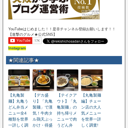
YouTubeはじめました！！是非チャンネル登録お願いします！！
【進撃のグルメ★公式SNS】
Instagram
★関連記事★
【丸亀製
【デカ盛
【テイクア
【丸亀製麺
麺】丸亀う
り】「丸亀
ウト】「丸
編】チェー
どん弁当メ
製麺」で漢
亀製麺」の
ン店の大人
ニュー全4
気！牛肉タ
持ち帰りメ
気メニュー
種類を世界
ル鶏天ぶっ
ニューで肉
を世界一詳
一詳しく調
かけ・得盛
うどん弁
しく調査!