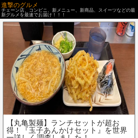
進撃のグルメ
チェーン店、コンビニ、新メニュー、新商品、スイーツなどの最
新グルメを最速でお届け！！！
【丸亀製麺】ランチセットが超お
得！『玉子あんかけセット』を世界
一詳しく調査しました！