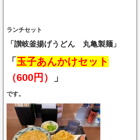
ランチセット
「讃岐釜揚げうどん 丸亀製麺」
「
玉子あんかけセット
（600円）
」
です。