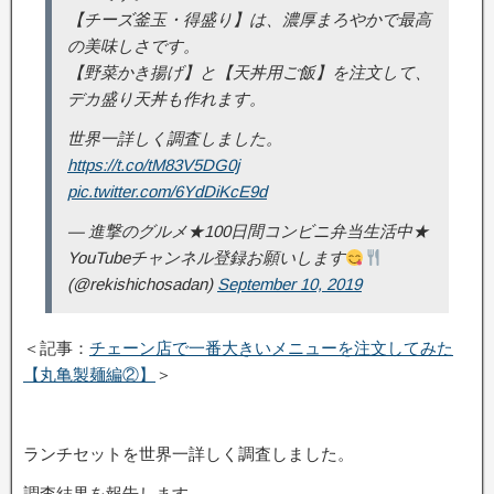
【チーズ釜玉・得盛り】は、濃厚まろやかで最高
の美味しさです。
【野菜かき揚げ】と【天丼用ご飯】を注文して、
デカ盛り天丼も作れます。
世界一詳しく調査しました。
https://t.co/tM83V5DG0j
pic.twitter.com/6YdDiKcE9d
— 進撃のグルメ★100日間コンビニ弁当生活中★
YouTubeチャンネル登録お願いします
(@rekishichosadan)
September 10, 2019
＜記事：
チェーン店で一番大きいメニューを注文してみた
【丸亀製麺編②】
＞
ランチセットを世界一詳しく調査しました。
調査結果を報告します。