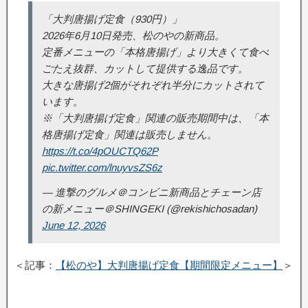
「大判唐揚げ定食（930円）」
2026年6月10日発売、松のやの新商品。
定番メニューの「本格唐揚げ」より大きくて食べ
ごたえ抜群、カットして提供する逸品です。
大きな唐揚げ2個がそれぞれ半分にカットされて
います。
※「大判唐揚げ定食」関連の販売期間中は、「本
格唐揚げ定食」関連は販売しません。
https://t.co/4pOUCTQ62P
pic.twitter.com/lnuyvsZS6z
— 進撃のグルメ＠コンビニ新商品とチェーン店
の新メニュー＠SHINGEKI (@rekishichosadan)
June 12, 2026
＜記事：
【松のや】大判唐揚げ定食【期間限定メニュー】
＞