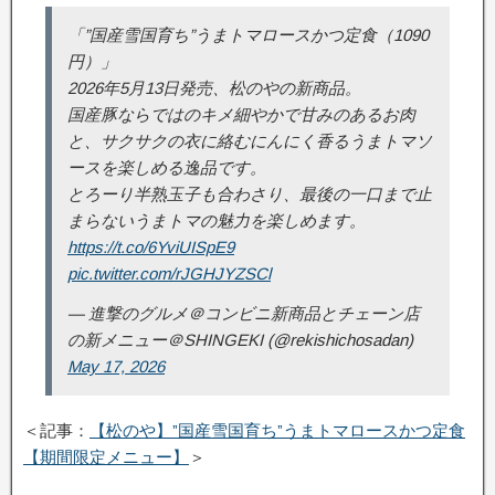
「”国産雪国育ち”うまトマロースかつ定食（1090
円）」
2026年5月13日発売、松のやの新商品。
国産豚ならではのキメ細やかで甘みのあるお肉
と、サクサクの衣に絡むにんにく香るうまトマソ
ースを楽しめる逸品です。
とろーり半熟玉子も合わさり、最後の一口まで止
まらないうまトマの魅力を楽しめます。
https://t.co/6YviUISpE9
pic.twitter.com/rJGHJYZSCl
— 進撃のグルメ＠コンビニ新商品とチェーン店
の新メニュー＠SHINGEKI (@rekishichosadan)
May 17, 2026
＜記事：
【松のや】”国産雪国育ち”うまトマロースかつ定食
【期間限定メニュー】
＞