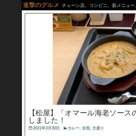
進撃のグルメ
チェーン店、コンビニ、新メニュー
【松屋】「オマール海老ソース
しました！
2021年3月30日
カレー
,
全国
,
大盛り