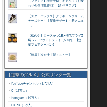
【ファミマ】増量千切りキャベツ（おか
わり45％増量作戦）【新作サラダ】
【スターバックス】クッキー＆クリーム
チーズケーキ【新作デザート・新メニュ
ー】
【松のや】ロースかつ1枚+海老フライ2
尾+ハーフポテトフライ（500円）【惣
菜フェアクーポン】
【松屋】冷や汁【新メニュー】
【進撃のグルメ】公式リンク一覧
・
YouTubeチャンネル（1.7万人）
・
X（16万人）
・
Instagram（10万人）
・
TikTok（1万人）