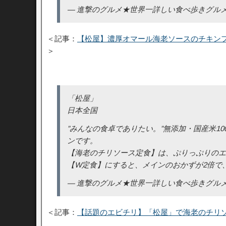
— 進撃のグルメ★世界一詳しい食べ歩きグルメブロガー 
＜記事：
【松屋】濃厚オマール海老ソースのチキン
＞
「松屋」
日本全国
”みんなの食卓でありたい。”無添加・国産米1
ンです。
【海老のチリソース定食】は、ぷりっぷりのエ
【W定食】にすると、メインのおかずが2倍で
— 進撃のグルメ★世界一詳しい食べ歩きグルメブロガー 
＜記事：
【話題のエビチリ】「松屋」で海老のチリ