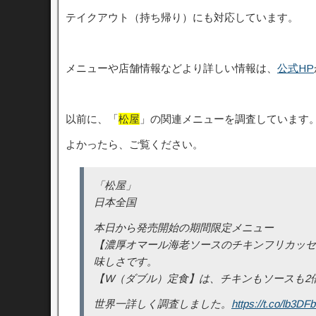
テイクアウト（持ち帰り）にも対応しています。
メニューや店舗情報などより詳しい情報は、
公式HP
以前に、「
松屋
」の関連メニューを調査しています
よかったら、ご覧ください。
「松屋」
日本全国
本日から発売開始の期間限定メニュー
【濃厚オマール海老ソースのチキンフリカッセ
味しさです。
【W（ダブル）定食】は、チキンもソースも2
世界一詳しく調査しました。
https://t.co/lb3DF