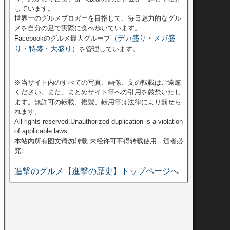
しています。
世界一のグルメブロガーを目指して、毎日魅力的なグル
メを自分の足で実際に食べ歩いています。
（デカ盛り・メガ盛
Facebookのグルメ最大グループ
り・特盛・大盛り）
を管理しています。
※当サイト内のすべての写真、画像、文の転載はご遠慮
ください。また、まとめサイト等への引用を厳禁いたし
ます。無許可の転載、複製、転用等は法律により罰せら
れます。
All rights reserved.Unauthorized duplication is a violation
of applicable laws.
本站內所有图文请勿转载.未经许可不得转载使用，违者必
究.
進撃のグルメ【進撃の歴史】トップページへ