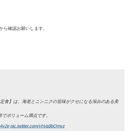
から確認お願いします。
。
定食】は、海老とニンニクの旨味がクセになる深みのある美
倍でボリューム満点です。
b4y2e
pic.twitter.com/yhVa9bQmvz