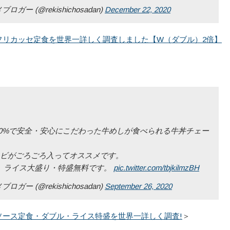
(@rekishichosadan)
December 22, 2020
フリカッセ定食を世界一詳しく調査しました【W（ダブル）2倍】
00%で安全・安心にこだわった牛めしが食べられる牛丼チェー
ビがごろごろ入ってオススメです。
、ライス大盛り・特盛無料です。
pic.twitter.com/tbjkilmzBH
(@rekishichosadan)
September 26, 2020
ソース定食・ダブル・ライス特盛を世界一詳しく調査!
＞