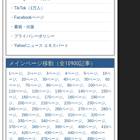
・
TikTok（1万人）
・
Facebookページ
・
書籍・出版
・
プライバシーポリシー
・
Yahoo!ニュース エキスパート
メインページ移動（全10900記事）
,
,
,
,
,
1ページ
2ぺージ
3ページ
4ページ
5ページ
10ペ
,
,
,
,
,
ージ
20ページ
30ページ
40ページ
50ページ
60
,
,
,
,
,
ページ
70ページ
80ページ
90ページ
100ページ
,
,
,
,
110ページ
120ページ
130ページ
140ページ
150ペ
,
,
,
,
ージ
160ページ
170ページ
180ページ
190ペー
,
,
,
,
,
ジ
200ページ
210ページ
220ページ
230ページ
,
,
,
,
240ページ
250ページ
260ページ
270ページ
280ペ
,
,
,
,
ージ
290ページ
300ページ
310ページ
320ペー
,
,
,
,
,
ジ
330ページ
340ページ
350ページ
360ページ
,
,
,
,
370ページ
380ページ
390ページ
400ページ
410ペ
,
,
,
,
ージ
420ページ
430ページ
440ページ
450ペー
,
,
,
,
,
ジ
460ページ
470ページ
480ページ
490ページ