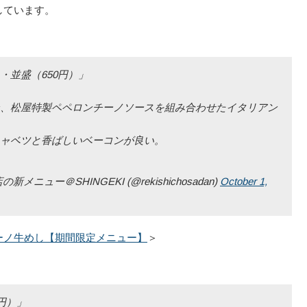
しています。
・並盛（650円）」
、松屋特製ペペロンチーノソースを組み合わせたイタリアン
ャベツと香ばしいベーコンが良い。
ー＠SHINGEKI (@rekishichosadan)
October 1,
ーノ牛めし【期間限定メニュー】
＞
円）」