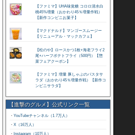
【ファミマ】UHA味覚糖 コロロ清水白
桃45%増量（おかわり45％増量作戦）
【新作コンビニお菓子】
【マクドナルド】マンゴースムージー
【リニューアル・マックカフェ】
【松のや】ロースかつ1枚+海老フライ2
尾+ハーフポテトフライ（500円）【惣
菜フェアクーポン】
【ファミマ】増量 豚しゃぶのパスタサ
ラダ（おかわり45％増量作戦）【新作コ
ンビニサラダ】
【進撃のグルメ】公式リンク一覧
・
YouTubeチャンネル（1.7万人）
・
X（16万人）
・
Instagram（10万人）