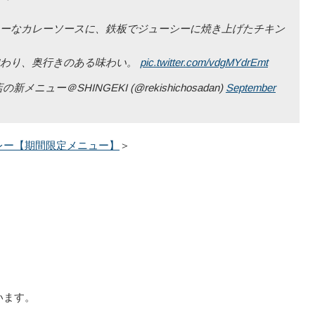
ーなカレーソースに、鉄板でジューシーに焼き上げたチキン
加わり、奥行きのある味わい。
pic.twitter.com/vdgMYdrEmt
ー＠SHINGEKI (@rekishichosadan)
September
レー【期間限定メニュー】
＞
います。