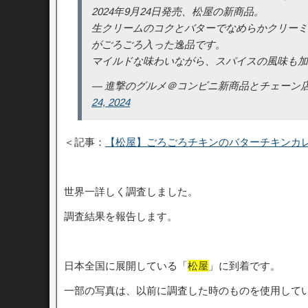
2024年9月24日発売、松屋の新商品。
生クリームのコクとバターでなめらかクリーミ
がごろごろ入った逸品です。
マイルドな味わいながら、スパイスの風味も
— 進撃のグルメ＠コンビニ新商品とチェーン店の新メニュ
24, 2024
＜記事：
【松屋】ごろごろチキンのバターチキンカ
世界一詳しく調査しました。
調査結果を報告します。
日本全国に展開している「
松屋
」に到着です。
一部の写真は、以前に調査した時のものを使用して