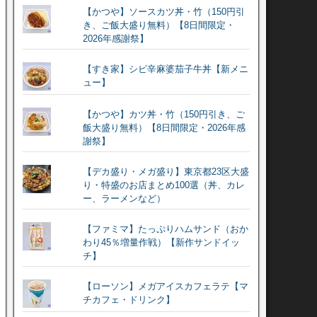
【かつや】ソースカツ丼・竹（150円引
き、ご飯大盛り無料）【8日間限定・
2026年感謝祭】
【すき家】シビ辛麻婆茄子牛丼【新メニ
ュー】
【かつや】カツ丼・竹（150円引き、ご
飯大盛り無料）【8日間限定・2026年感
謝祭】
【デカ盛り・メガ盛り】東京都23区大盛
り・特盛のお店まとめ100選（丼、カレ
ー、ラーメンなど）
【ファミマ】たっぷりハムサンド（おか
わり45％増量作戦）【新作サンドイッ
チ】
【ローソン】メガアイスカフェラテ【マ
チカフェ・ドリンク】