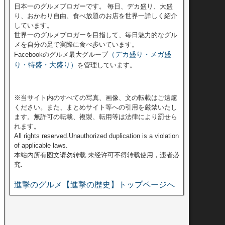
日本一のグルメブロガーです。 毎日、デカ盛り、大盛
り、おかわり自由、食べ放題のお店を世界一詳しく紹介
しています。
世界一のグルメブロガーを目指して、毎日魅力的なグル
メを自分の足で実際に食べ歩いています。
（デカ盛り・メガ盛
Facebookのグルメ最大グループ
り・特盛・大盛り）
を管理しています。
※当サイト内のすべての写真、画像、文の転載はご遠慮
ください。また、まとめサイト等への引用を厳禁いたし
ます。無許可の転載、複製、転用等は法律により罰せら
れます。
All rights reserved.Unauthorized duplication is a violation
of applicable laws.
本站內所有图文请勿转载.未经许可不得转载使用，违者必
究.
進撃のグルメ【進撃の歴史】トップページへ