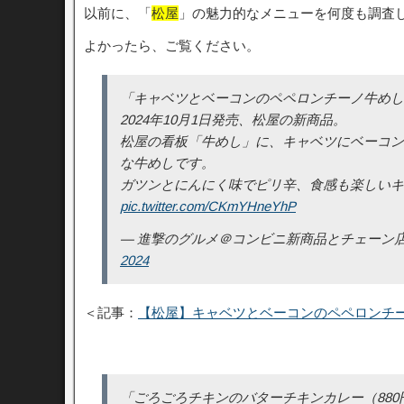
以前に、「
松屋
」の魅力的なメニューを何度も調査
よかったら、ご覧ください。
「キャベツとベーコンのペペロンチーノ牛めし
2024年10月1日発売、松屋の新商品。
松屋の看板「牛めし」に、キャベツにベーコン
な牛めしです。
ガツンとにんにく味でピリ辛、食感も楽しいキ
pic.twitter.com/CKmYHneYhP
— 進撃のグルメ＠コンビニ新商品とチェーン店の新メニュ
2024
＜記事：
【松屋】キャベツとベーコンのペペロンチ
「ごろごろチキンのバターチキンカレー（880