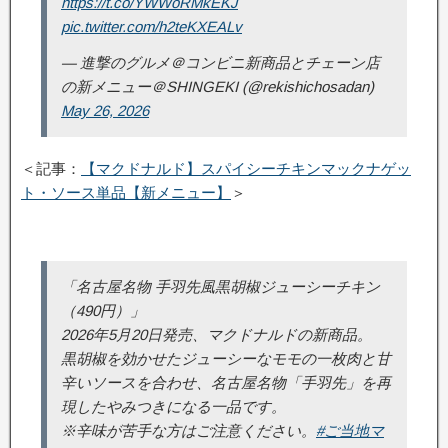
https://t.co/YWWoRMkEKJ
pic.twitter.com/h2teKXEALv
— 進撃のグルメ＠コンビニ新商品とチェーン店
の新メニュー＠SHINGEKI (@rekishichosadan)
May 26, 2026
＜記事：
【マクドナルド】スパイシーチキンマックナゲッ
ト・ソース単品【新メニュー】
＞
「名古屋名物 手羽先風黒胡椒ジューシーチキン
（490円）」
2026年5月20日発売、マクドナルドの新商品。
黒胡椒を効かせたジューシーなモモの一枚肉と甘
辛いソースを合わせ、名古屋名物「手羽先」を再
現したやみつきになる一品です。
※辛味が苦手な方はご注意ください。
#ご当地マ