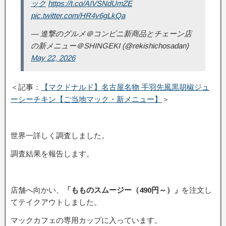
ック
https://t.co/AIVSNdUmZE
pic.twitter.com/HR4v6gLkQa
— 進撃のグルメ＠コンビニ新商品とチェーン店
の新メニュー＠SHINGEKI (@rekishichosadan)
May 22, 2026
＜記事：
【マクドナルド】名古屋名物 手羽先風黒胡椒ジュ
ーシーチキン【ご当地マック・新メニュー】
＞
世界一詳しく調査しました。
調査結果を報告します。
店舗へ向かい、
「もものスムージー（490円～）」
を注文し
てテイクアウトしました。
マックカフェの専用カップに入っています。