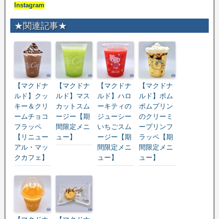
Instagram
★関連記事★
【マクドナ
【マクドナ
【マクドナ
【マクドナ
ルド】クッ
ルド】マス
ルド】ハロ
ルド】ポム
キー＆クリ
カットスム
ーキティの
ポムプリン
ームチョコ
ージー【期
ジューシー
のクリーミ
フラッペ
間限定メニ
いちごスム
ープリンフ
【リニュー
ュー】
ージー【期
ラッペ【期
アル・マッ
間限定メニ
間限定メニ
クカフェ】
ュー】
ュー】