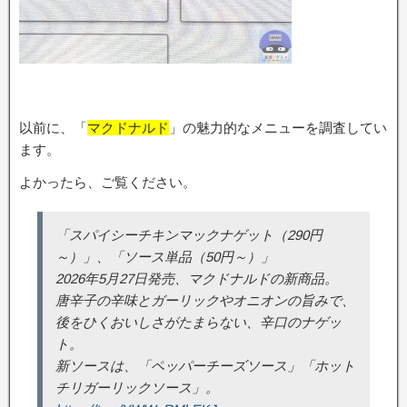
以前に、「
マクドナルド
」の魅力的なメニューを調査してい
ます。
よかったら、ご覧ください。
「スパイシーチキンマックナゲット（290円
～）」、「ソース単品（50円～）」
2026年5月27日発売、マクドナルドの新商品。
唐辛子の辛味とガーリックやオニオンの旨みで、
後をひくおいしさがたまらない、辛口のナゲッ
ト。
新ソースは、「ペッパーチーズソース」「ホット
チリガーリックソース」。