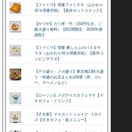
【ファミマ】増量ファミチキ（おかわり
45％増量作戦）【新作ホットスナック】
【かつや】カツ丼・竹（150円引き、ご
飯大盛り無料）【8日間限定・2026年感
謝祭】
【ファミマ】増量 豚しゃぶのパスタサ
ラダ（おかわり45％増量作戦）【新作コ
ンビニサラダ】
【デカ盛り・メガ盛り】東京都23区大盛
り・特盛のお店まとめ100選（丼、カレ
ー、ラーメンなど）
【ローソン】メガアイスカフェラテ【マ
チカフェ・ドリンク】
【すき家】マスカットシェイク・Lサイ
ズ【すきカフェ・新メニュー】