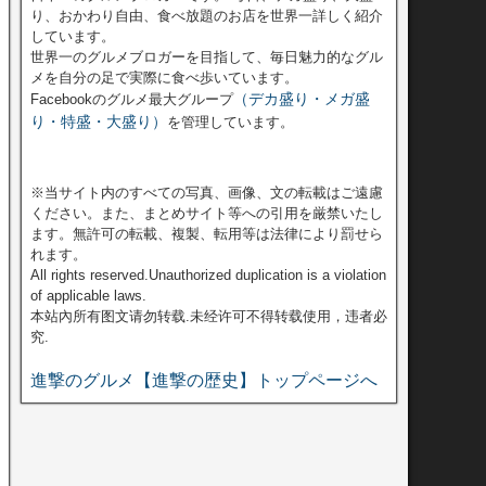
り、おかわり自由、食べ放題のお店を世界一詳しく紹介
しています。
世界一のグルメブロガーを目指して、毎日魅力的なグル
メを自分の足で実際に食べ歩いています。
（デカ盛り・メガ盛
Facebookのグルメ最大グループ
り・特盛・大盛り）
を管理しています。
※当サイト内のすべての写真、画像、文の転載はご遠慮
ください。また、まとめサイト等への引用を厳禁いたし
ます。無許可の転載、複製、転用等は法律により罰せら
れます。
All rights reserved.Unauthorized duplication is a violation
of applicable laws.
本站內所有图文请勿转载.未经许可不得转载使用，违者必
究.
進撃のグルメ【進撃の歴史】トップページへ