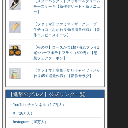
【スターバックス】クッキー＆クリーム
チーズケーキ【新作デザート・新メニュ
ー】
【ファミマ】ファミマ・ザ・クレープ
生チョコ（おかわり45％増量作戦）【新
作コンビニスイーツ】
【松のや】ロースかつ1枚+海老フライ2
尾+ハーフポテトフライ（500円）【惣
菜フェアクーポン】
【ファミマ】増量千切りキャベツ（おか
わり45％増量作戦）【新作サラダ】
【進撃のグルメ】公式リンク一覧
・
YouTubeチャンネル（1.7万人）
・
X（16万人）
・
Instagram（10万人）