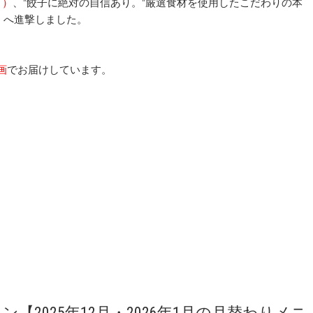
月）
、”餃子に絶対の自信あり。”厳選食材を使用したこだわりの本
」へ進撃しました。
画
でお届けしています。
2025年12月・2026年1月の月替わりメニ