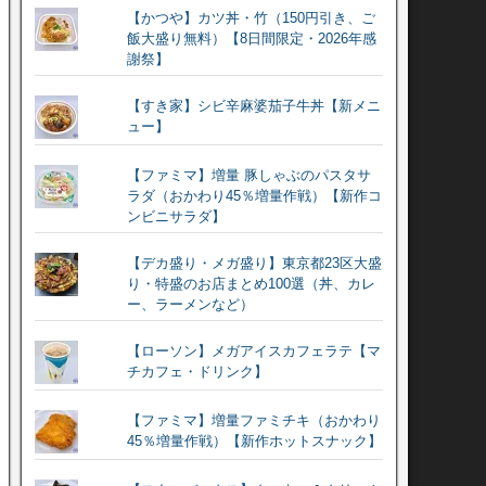
【かつや】カツ丼・竹（150円引き、ご
飯大盛り無料）【8日間限定・2026年感
謝祭】
【すき家】シビ辛麻婆茄子牛丼【新メニ
ュー】
【ファミマ】増量 豚しゃぶのパスタサ
ラダ（おかわり45％増量作戦）【新作コ
ンビニサラダ】
【デカ盛り・メガ盛り】東京都23区大盛
り・特盛のお店まとめ100選（丼、カレ
ー、ラーメンなど）
【ローソン】メガアイスカフェラテ【マ
チカフェ・ドリンク】
【ファミマ】増量ファミチキ（おかわり
45％増量作戦）【新作ホットスナック】