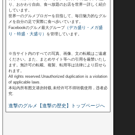
り、おかわり自由、食べ放題のお店を世界一詳しく紹介
しています。
世界一のグルメブロガーを目指して、毎日魅力的なグル
メを自分の足で実際に食べ歩いています。
（デカ盛り・メガ盛
Facebookのグルメ最大グループ
り・特盛・大盛り）
を管理しています。
※当サイト内のすべての写真、画像、文の転載はご遠慮
ください。また、まとめサイト等への引用を厳禁いたし
ます。無許可の転載、複製、転用等は法律により罰せら
れます。
All rights reserved.Unauthorized duplication is a violation
of applicable laws.
本站內所有图文请勿转载.未经许可不得转载使用，违者必
究.
進撃のグルメ【進撃の歴史】トップページへ