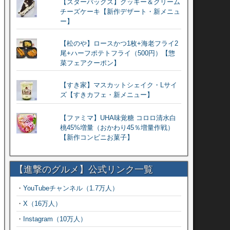
【スターバックス】クッキー＆クリーム
チーズケーキ【新作デザート・新メニュ
ー】
【松のや】ロースかつ1枚+海老フライ2
尾+ハーフポテトフライ（500円）【惣
菜フェアクーポン】
【すき家】マスカットシェイク・Lサイ
ズ【すきカフェ・新メニュー】
【ファミマ】UHA味覚糖 コロロ清水白
桃45%増量（おかわり45％増量作戦）
【新作コンビニお菓子】
【進撃のグルメ】公式リンク一覧
・
YouTubeチャンネル（1.7万人）
・
X（16万人）
・
Instagram（10万人）