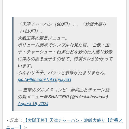
「天津チャーハン（800円）」、「炒飯大盛り
（+210円）」
大阪王将の定番メニュー。
ボリューム満点でシンプルな見た目、 ご飯・玉
子・チャーシュー・ねぎなどを炒めた大盛り炒飯
に厚みのある玉子をのせて、特製タレがかかって
います。
ふんわり玉子、パラッと炒飯がたまりません。
pic.twitter.com/TnLGquJycG
— 進撃のグルメ＠コンビニ新商品とチェーン店
の新メニュー＠SHINGEKI (@rekishichosadan)
August 15, 2024
＜記事：
【大阪王将】天津チャーハン・炒飯大盛り【定番メ
ニュー】
＞