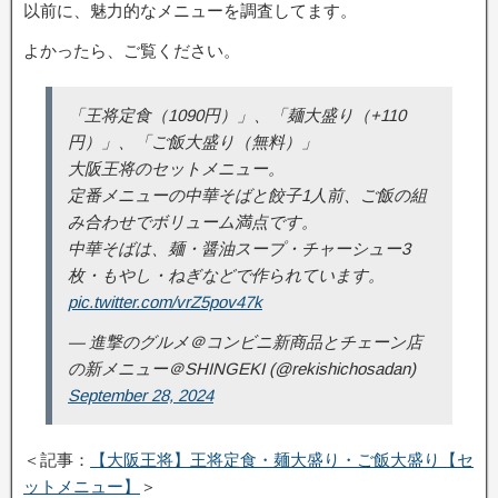
以前に、魅力的なメニューを調査してます。
よかったら、ご覧ください。
「王将定食（1090円）」、「麺大盛り（+110
円）」、「ご飯大盛り（無料）」
大阪王将のセットメニュー。
定番メニューの中華そばと餃子1人前、ご飯の組
み合わせでボリューム満点です。
中華そばは、麺・醤油スープ・チャーシュー3
枚・もやし・ねぎなどで作られています。
pic.twitter.com/vrZ5pov47k
— 進撃のグルメ＠コンビニ新商品とチェーン店
の新メニュー＠SHINGEKI (@rekishichosadan)
September 28, 2024
＜記事：
【大阪王将】王将定食・麺大盛り・ご飯大盛り【セ
ットメニュー】
＞