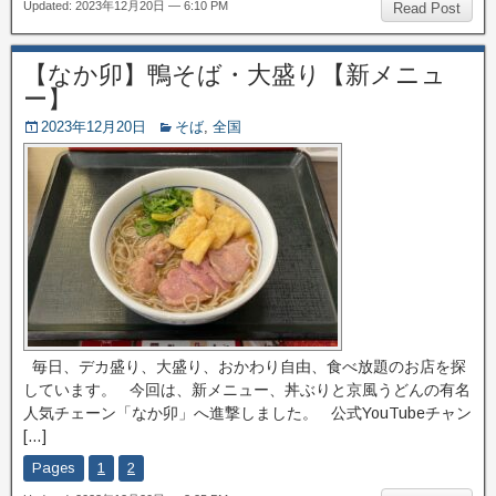
Updated: 2023年12月20日 — 6:10 PM
Read Post
【なか卯】鴨そば・大盛り【新メニュ
ー】
2023年12月20日
そば
,
全国
毎日、デカ盛り、大盛り、おかわり自由、食べ放題のお店を探
しています。 今回は、新メニュー、丼ぶりと京風うどんの有名
人気チェーン「なか卯」へ進撃しました。 公式YouTubeチャン
[…]
Pages
1
2