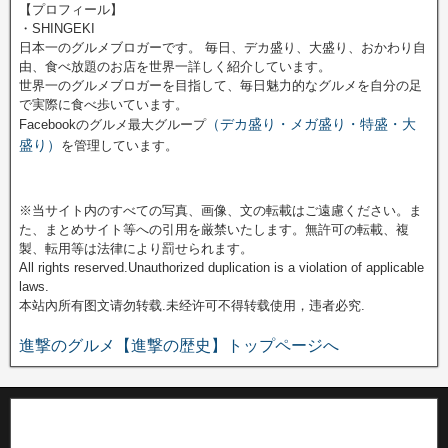
【プロフィール】
・SHINGEKI
日本一のグルメブロガーです。 毎日、デカ盛り、大盛り、おかわり自
由、食べ放題のお店を世界一詳しく紹介しています。
世界一のグルメブロガーを目指して、毎日魅力的なグルメを自分の足
で実際に食べ歩いています。
（デカ盛り・メガ盛り・特盛・大
Facebookのグルメ最大グループ
盛り）
を管理しています。
※当サイト内のすべての写真、画像、文の転載はご遠慮ください。ま
た、まとめサイト等への引用を厳禁いたします。無許可の転載、複
製、転用等は法律により罰せられます。
All rights reserved.Unauthorized duplication is a violation of applicable
laws.
本站內所有图文请勿转载.未经许可不得转载使用，违者必究.
進撃のグルメ【進撃の歴史】トップページへ