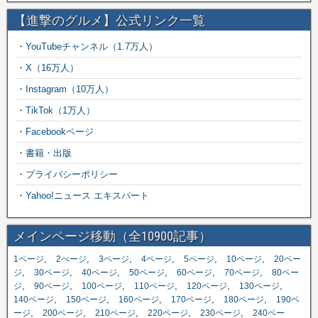
【進撃のグルメ】公式リンク一覧
・
YouTubeチャンネル（1.7万人）
・
X（16万人）
・
Instagram（10万人）
・
TikTok（1万人）
・
Facebookページ
・
書籍・出版
・
プライバシーポリシー
・
Yahoo!ニュース エキスパート
メインページ移動（全10900記事）
,
,
,
,
,
,
1ページ
2ぺージ
3ページ
4ページ
5ページ
10ページ
20ペー
,
,
,
,
,
,
ジ
30ページ
40ページ
50ページ
60ページ
70ページ
80ペー
,
,
,
,
,
,
ジ
90ページ
100ページ
110ページ
120ページ
130ページ
,
,
,
,
,
140ページ
150ページ
160ページ
170ページ
180ページ
190ペ
,
,
,
,
,
ージ
200ページ
210ページ
220ページ
230ページ
240ペー