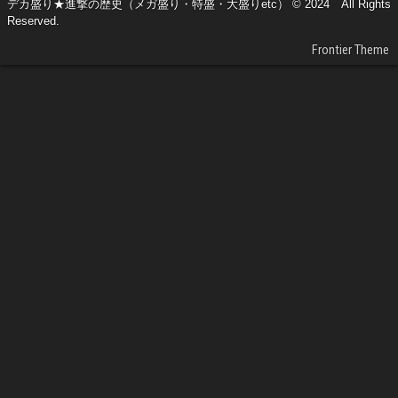
デカ盛り★進撃の歴史（メガ盛り・特盛・大盛りetc） © 2024 All Rights
Reserved.
Frontier Theme