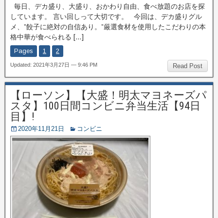
毎日、デカ盛り、大盛り、おかわり自由、食べ放題のお店を探
しています。 言い回しって大切です。 今回は、デカ盛りグル
メ、”餃子に絶対の自信あり。”厳選食材を使用したこだわりの本
格中華が食べられる […]
Pages
1
2
Updated: 2021年3月27日 — 9:46 PM
Read Post
【ローソン】【大盛！明太マヨネーズパ
スタ】100日間コンビニ弁当生活【94日
目】!
2020年11月21日
コンビニ