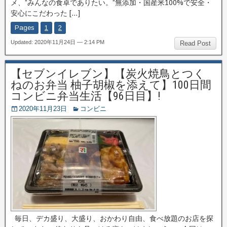
メ、”みんなの食卓でありたい。”無添加・国産米100%で安全・
安心にこだわった […]
Pages
1
2
Updated: 2020年11月24日 — 2:14 PM
Read Post
【セブンイレブン】【炭火焼鳥とつく
ねのお弁当 柚子胡椒を添えて】100日間
コンビニ弁当生活【96日目】!
2020年11月23日
コンビニ
毎日、デカ盛り、大盛り、おかわり自由、食べ放題のお店を探