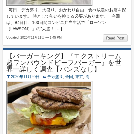
毎日、デカ盛り、大盛り、おかわり自由、食べ放題のお店を探
しています。 時として勢いを抑える必要があります。 今回
は、94日目、100日間コンビニ弁当生活で「ローソン
（LAWSON）」の”大盛！ […]
Updated: 2020年11月21日 — 1:45 PM
Read Post
【バーガーキング】『エクストリーム
超ワンパウンドビーフバーガー』を世
界一詳しく調査【バンズなし】
2020年11月20日
デカ盛り
,
全国
,
東京
,
肉