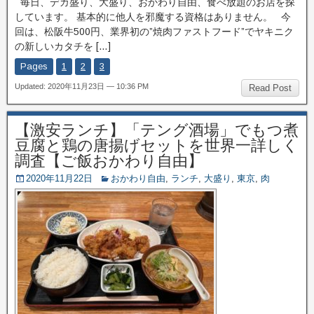
毎日、デカ盛り、大盛り、おかわり自由、食べ放題のお店を探
しています。 基本的に他人を邪魔する資格はありません。 今
回は、松阪牛500円、業界初の”焼肉ファストフード”でヤキニク
の新しいカタチを […]
Pages
1
2
3
Updated: 2020年11月23日 — 10:36 PM
Read Post
【激安ランチ】「テング酒場」でもつ煮
豆腐と鶏の唐揚げセットを世界一詳しく
調査【ご飯おかわり自由】
2020年11月22日
おかわり自由
,
ランチ
,
大盛り
,
東京
,
肉