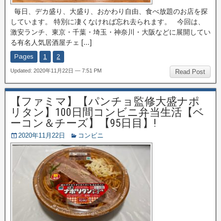
毎日、デカ盛り、大盛り、おかわり自由、食べ放題のお店を探
しています。 特別に凄くなければ忘れ去られます。 今回は、
激安ランチ、東京・千葉・埼玉・神奈川・大阪などに展開してい
る有名人気居酒屋チェ […]
Pages
1
2
Updated: 2020年11月22日 — 7:51 PM
Read Post
【ファミマ】【パンチョ監修大盛ナポ
リタン】100日間コンビニ弁当生活【ベ
ーコン＆チーズ】【95日目】!
2020年11月22日
コンビニ