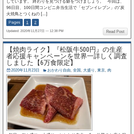
しています。 終わりを見つける癖をつけましょう。 今回は、
96日目、100日間コンビニ弁当生活で「セブンイレブン」の”炭
火焼鳥とつくねの […]
Pages
1
2
Updated: 2020年11月27日 — 12:38 PM
Read Post
【焼肉ライク】『松阪牛500円』の生産
者応援キャンペーンを世界一詳しく調査
しました【6万食限定】
2020年11月23日
おかわり自由
,
全国
,
大盛り
,
東京
,
肉