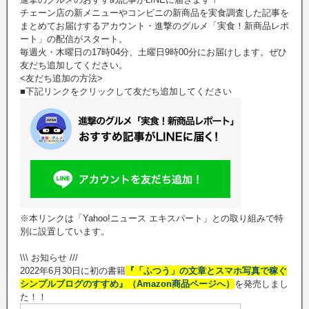
チェーン店の新メニューやコンビニの新商品を実食調査した記事を
まとめてお届けするアカウント・進撃のグルメ「実食！新商品レポ
ート」の配信がスタート。
毎週火・木曜日の17時04分、土曜日9時00分にお届けします。ぜひ
友だち追加してください。
<友だち追加の方法>
■下記リンクをクリックして友だち追加してください
※本リンクは「Yahoo!ニュース エキスパート」との取り組みで特
別に設置しています。
\\\ お知らせ ///
2022年6月30日に初の書籍
『「ふつう」の文章とスマホ写真で稼ぐ
シンプルブログのすすめ』（Amazon商品ページへ）
を発売しまし
た！！