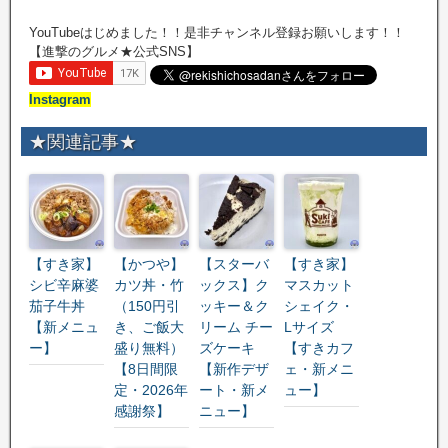
YouTubeはじめました！！是非チャンネル登録お願いします！！
【進撃のグルメ★公式SNS】
Instagram
★関連記事★
【すき家】
【かつや】
【スターバ
【すき家】
シビ辛麻婆
カツ丼・竹
ックス】ク
マスカット
茄子牛丼
（150円引
ッキー＆ク
シェイク・
【新メニュ
き、ご飯大
リーム チー
Lサイズ
ー】
盛り無料）
ズケーキ
【すきカフ
【8日間限
【新作デザ
ェ・新メニ
定・2026年
ート・新メ
ュー】
感謝祭】
ニュー】