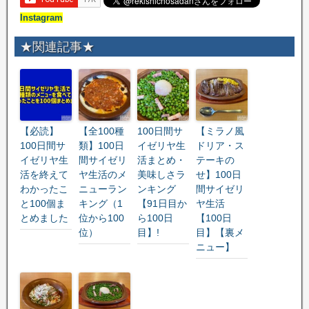
Instagram
★関連記事★
【必読】
【全100種
100日間サ
【ミラノ風
100日間サ
類】100日
イゼリヤ生
ドリア・ス
イゼリヤ生
間サイゼリ
活まとめ・
テーキの
活を終えて
ヤ生活のメ
美味しさラ
せ】100日
わかったこ
ニューラン
ンキング
間サイゼリ
と100個ま
キング（1
【91日目か
ヤ生活
とめました
位から100
ら100日
【100日
位）
目】!
目】【裏メ
ニュー】