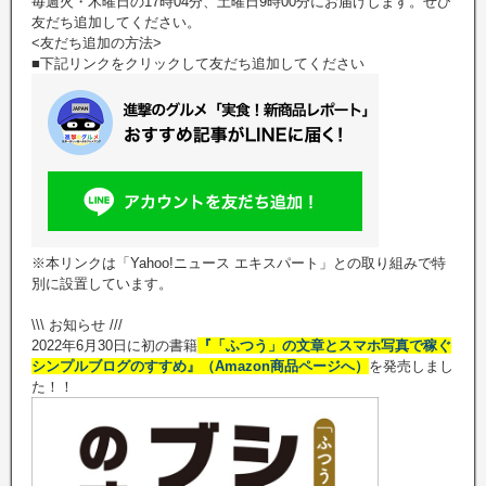
毎週火・木曜日の17時04分、土曜日9時00分にお届けします。ぜひ
友だち追加してください。
<友だち追加の方法>
■下記リンクをクリックして友だち追加してください
※本リンクは「Yahoo!ニュース エキスパート」との取り組みで特
別に設置しています。
\\\ お知らせ ///
2022年6月30日に初の書籍
『「ふつう」の文章とスマホ写真で稼ぐ
シンプルブログのすすめ』（Amazon商品ページへ）
を発売しまし
た！！