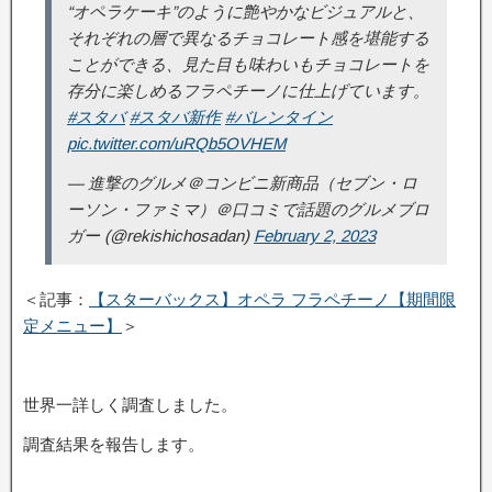
“オペラケーキ”のように艶やかなビジュアルと、
それぞれの層で異なるチョコレート感を堪能する
ことができる、見た目も味わいもチョコレートを
存分に楽しめるフラペチーノに仕上げています。
#スタバ
#スタバ新作
#バレンタイン
pic.twitter.com/uRQb5OVHEM
— 進撃のグルメ＠コンビニ新商品（セブン・ロ
ーソン・ファミマ）＠口コミで話題のグルメブロ
ガー (@rekishichosadan)
February 2, 2023
＜記事：
【スターバックス】オペラ フラペチーノ【期間限
定メニュー】
＞
世界一詳しく調査しました。
調査結果を報告します。