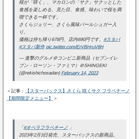
桜が「咲く」、マカロンの「サク」サクッとした
食感を楽しめる、見た目、食感、味わいで桜を満
喫できるー杯です。
さくらジェリー、さくら風味パールシュガー入
り。
価格は持ち帰り678円、店内690円です。
#スタバ
#スタバ新作
pic.twitter.com/ErVBHruV8H
— 進撃のグルメ＠コンビニ新商品（セブンイレ
ブン・ローソン・ファミマ）＠SHINGEKI
(@rekishichosadan)
February 14, 2023
＜記事：
【スターバックス】さくら 咲くサク フラペチーノ
【期間限定メニュー】
＞
「
#オペラフラペチーノ
」
2023年2月3日発売、スターバックスの新商品。