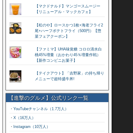
【マクドナルド】マンゴースムージー
【リニューアル・マックカフェ】
【松のや】ロースかつ1枚+海老フライ2
尾+ハーフポテトフライ（500円）【惣
菜フェアクーポン】
【ファミマ】UHA味覚糖 コロロ清水白
桃45%増量（おかわり45％増量作戦）
【新作コンビニお菓子】
【テイクアウト】「吉野家」の持ち帰り
メニューで超特盛牛丼!
【進撃のグルメ】公式リンク一覧
・
YouTubeチャンネル（1.7万人）
・
X（16万人）
・
Instagram（10万人）