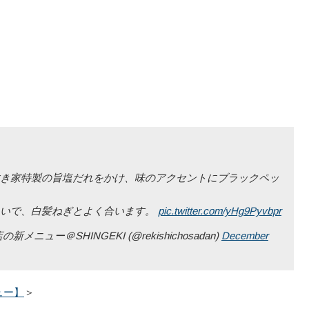
き家特製の旨塩だれをかけ、味のアクセントにブラックペッ
わいで、白髪ねぎとよく合います。
pic.twitter.com/yHg9Pyvbpr
ー＠SHINGEKI (@rekishichosadan)
December
ュー】
＞