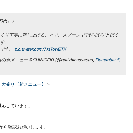
0円）」
くり丁寧に蒸し上げることで、スプーンで“ほろほろ”とほぐ
す。
群です。
pic.twitter.com/7XtToslETX
ー＠SHINGEKI (@rekishichosadan)
December 5,
・大盛り【新メニュー】
＞
対応しています。
から確認お願いします。