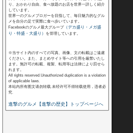
り、おかわり自由、食べ放題のお店を世界一詳しく紹介
しています。
世界一のグルメブロガーを目指して、毎日魅力的なグル
メを自分の足で実際に食べ歩いています。
（デカ盛り・メガ盛
Facebookのグルメ最大グループ
り・特盛・大盛り）
を管理しています。
※当サイト内のすべての写真、画像、文の転載はご遠慮
ください。また、まとめサイト等への引用を厳禁いたし
ます。無許可の転載、複製、転用等は法律により罰せら
れます。
All rights reserved.Unauthorized duplication is a violation
of applicable laws.
本站內所有图文请勿转载.未经许可不得转载使用，违者必
究.
進撃のグルメ【進撃の歴史】トップページへ