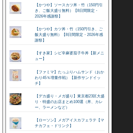
【かつや】ソースカツ丼・竹（150円引
き、ご飯大盛り無料）【8日間限定・
2026年感謝祭】
【かつや】カツ丼・竹（150円引き、ご
飯大盛り無料）【8日間限定・2026年感
謝祭】
【すき家】シビ辛麻婆茄子牛丼【新メニ
ュー】
【ファミマ】たっぷりハムサンド（おか
わり45％増量作戦）【新作サンドイッ
チ】
【デカ盛り・メガ盛り】東京都23区大盛
り・特盛のお店まとめ100選（丼、カレ
ー、ラーメンなど）
【ローソン】メガアイスカフェラテ【マ
チカフェ・ドリンク】